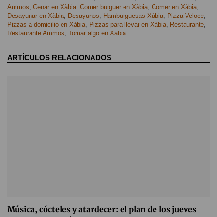
Ammos
,
Cenar en Xàbia
,
Comer burguer en Xàbia
,
Comer en Xàbia
,
Desayunar en Xàbia
,
Desayunos
,
Hamburguesas Xàbia
,
Pizza Veloce
,
Pizzas a domicilio en Xàbia
,
Pizzas para llevar en Xàbia
,
Restaurante
,
Restaurante Ammos
,
Tomar algo en Xàbia
ARTÍCULOS RELACIONADOS
Música, cócteles y atardecer: el plan de los jueves