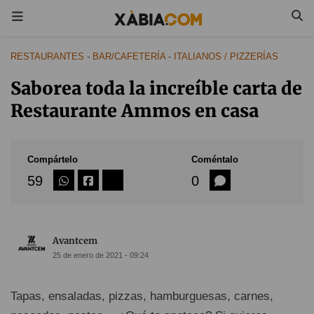
RESTAURANTES
-
BAR/CAFETERÍA
-
ITALIANOS / PIZZERÍAS
Saborea toda la increíble carta de
Restaurante Ammos en casa
Compártelo
Coméntalo
59
0
Avantcem
25 de enero de 2021 - 09:24
Tapas, ensaladas, pizzas, hamburguesas, carnes,