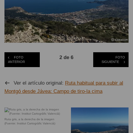
2 de 6
FOTO
FOTO
ANTERIOR
SIGUIENTE
Ver el artículo original:
Ruta habitual para subir al
Montgó desde Jávea: Campo de tiro-la cima
Ruta gris, a la derecha de la imagen
(Fuente: Institut Cartogràfic Valencià)