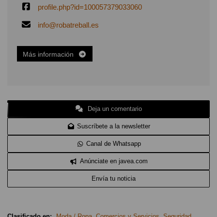
profile.php?id=100057379033060
info@robatreball.es
Más información
Deja un comentario
Suscríbete a la newsletter
Canal de Whatsapp
Anúnciate en javea.com
Envía tu noticia
Clasificado en:
Moda / Ropa
,
Comercios y Servicios
,
Seguridad