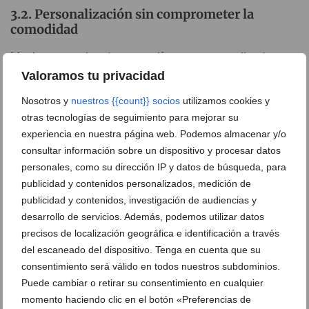
Personalización sin comprometer la
comodidad
Muchos negocios desean uniformes personalizados
Valoramos tu privacidad
con su logo o colores corporativos. Hoy en día es
posible lograrlo sin renunciar a la transpirabilidad o la
Nosotros y
nuestros {{count}} socios
utilizamos cookies y
libertad de movimiento gracias a las nuevas técnicas
otras tecnologías de seguimiento para mejorar su
de impresión y bordado.
experiencia en nuestra página web. Podemos almacenar y/o
consultar información sobre un dispositivo y procesar datos
personales, como su dirección IP y datos de búsqueda, para
publicidad y contenidos personalizados, medición de
publicidad y contenidos, investigación de audiencias y
Tienda especializada en ropa de trabajo
desarrollo de servicios. Además, podemos utilizar datos
precisos de localización geográfica e identificación a través
Roba Treball: especialistas en ropa
del escaneado del dispositivo. Tenga en cuenta que su
laboral de calidad
consentimiento será válido en todos nuestros subdominios.
Puede cambiar o retirar su consentimiento en cualquier
Cuando se trata de equipar al personal de hostelería
momento haciendo clic en el botón «Preferencias de