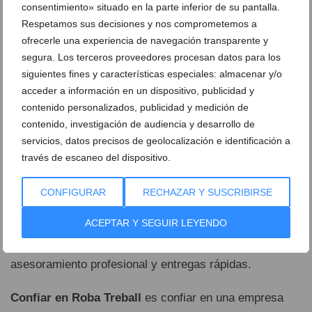
con ropa adecuada para el verano,
Roba Treball
es el
consentimiento» situado en la parte inferior de su pantalla.
referente. Con puntos de venta tanto en Xàbia como a
Respetamos sus decisiones y nos comprometemos a
ofrecerle una experiencia de navegación transparente y
través de su tienda online, ofrecen una amplia gama de
segura. Los terceros proveedores procesan datos para los
ropa de hostelería para verano
, seleccionada
siguientes fines y características especiales: almacenar y/o
cuidadosamente para asegurar frescura, durabilidad y
acceder a información en un dispositivo, publicidad y
estilo.
contenido personalizados, publicidad y medición de
contenido, investigación de audiencia y desarrollo de
Su catálogo está compuesto por prendas pensadas
servicios, datos precisos de geolocalización e identificación a
para profesionales que no paran en todo el día:
través de escaneo del dispositivo.
camisetas, polos, pantalones, chaquetas de cocina y
delantales funcionales, todos con tejidos técnicos y
CONFIGURAR
RECHAZAR Y SUSCRIBIRSE
acabados de alta calidad.
ACEPTAR Y SEGUIR LEYENDO
Además, ofrecen opciones de personalización,
asesoramiento profesional y entregas rápidas.
Confiar en Roba Treball
es confiar en una empresa