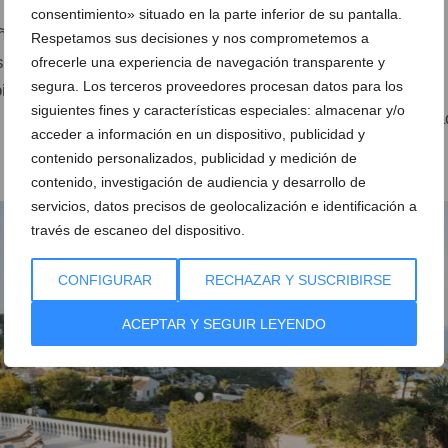
consentimiento» situado en la parte inferior de su pantalla.
eño limpio y contemporáneo, está amueblado con un sofá en
Respetamos sus decisiones y nos comprometemos a
alta la calidez del entorno. Los
techos altos y la cuidada
ofrecerle una experiencia de navegación transparente y
segura. Los terceros proveedores procesan datos para los
liario
contribuyen a generar una sensación de amplitud y
siguientes fines y características especiales: almacenar y/o
e los grandes ventanales permiten que la luz natural bañe ca
acceder a información en un dispositivo, publicidad y
contenido personalizados, publicidad y medición de
contenido, investigación de audiencia y desarrollo de
servicios, datos precisos de geolocalización e identificación a
través de escaneo del dispositivo.
CONFIGURAR
RECHAZAR Y SUSCRIBIRSE
ACEPTAR Y SEGUIR LEYENDO