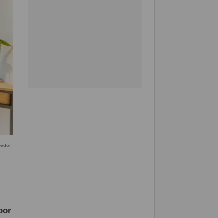
gedor
por