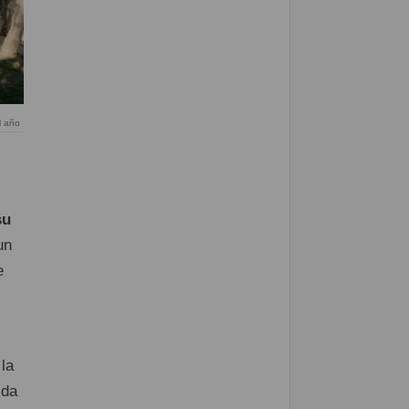
l año
su
un
e
 la
ida