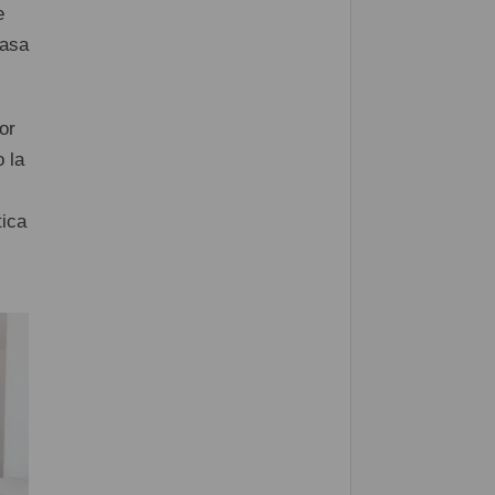
e
casa
or
 la
tica