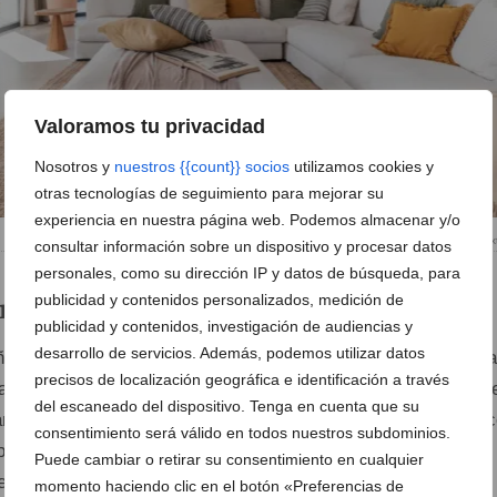
Valoramos tu privacidad
Nosotros y
nuestros {{count}} socios
utilizamos cookies y
otras tecnologías de seguimiento para mejorar su
experiencia en nuestra página web. Podemos almacenar y/o
Conexión entre interior y ex
consultar información sobre un dispositivo y procesar datos
personales, como su dirección IP y datos de búsqueda, para
publicidad y contenidos personalizados, medición de
r: amplitud, luz y confort
publicidad y contenidos, investigación de audiencias y
desarrollo de servicios. Además, podemos utilizar datos
ñada para ofrecer espacios amplios y funcionales. La cocina
precisos de localización geográfica e identificación a través
al es un reflejo de la
practicidad y el buen gusto
que defin
del escaneado del dispositivo. Tenga en cuenta que su
an Vilar Construcciones. Con una mesa de madera maciza 
consentimiento será válido en todos nuestros subdominios.
pacidad para 10 personas, este espacio se convierte en el
Puede cambiar o retirar su consentimiento en cualquier
eal para reuniones familiares o con amigos.
momento haciendo clic en el botón «Preferencias de