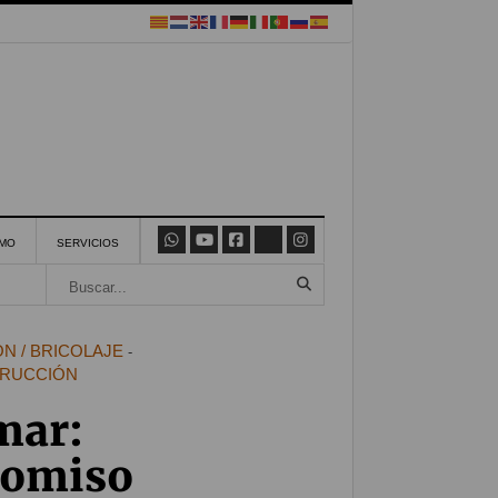
SMO
SERVICIOS
N / BRICOLAJE
-
TRUCCIÓN
mar:
romiso