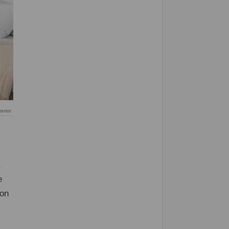
terior
e
con