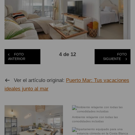
4 de 12
FOTO
FOTO
ANTERIOR
SIGUIENTE
Ver el artículo original:
Puerto Mar: Tus vacaciones
ideales junto al mar
Ambiente relajante con todas las
comodidades incluidas