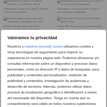
Alojamiento turístico con diseño cómodo
Alojamiento vacacional junto al mar en
y funcional en Jávea
una ubicación privilegiada
Entorno urbano ideal para unas
Puerto Mar Tus vacaciones ideales junto
vacaciones cómodas y sin coche
al mar
Valoramos tu privacidad
Nosotros y
nuestros {{count}} socios
utilizamos cookies y
DEJA UN COMENTARIO
otras tecnologías de seguimiento para mejorar su
experiencia en nuestra página web. Podemos almacenar y/o
consultar información sobre un dispositivo y procesar datos
personales, como su dirección IP y datos de búsqueda, para
publicidad y contenidos personalizados, medición de
publicidad y contenidos, investigación de audiencias y
desarrollo de servicios. Además, podemos utilizar datos
precisos de localización geográfica e identificación a través
del escaneado del dispositivo. Tenga en cuenta que su
consentimiento será válido en todos nuestros subdominios.