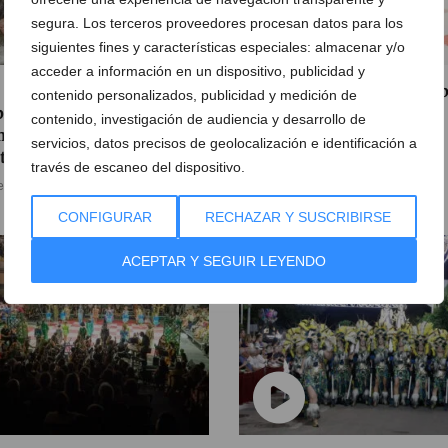
segura. Los terceros proveedores procesan datos para los
siguientes fines y características especiales: almacenar y/o
acceder a información en un dispositivo, publicidad y
 Fiestas de la Plana de
El Ajedrez Viviente de Xàb
contenido personalizados, publicidad y medición de
ia celebran este fin de
emprende una vuelta al
contenido, investigación de audiencia y desarrollo de
ana sus jornadas más
mundo ante cientos de
servicios, datos precisos de geolocalización e identificación a
tacadas
espectadores
través de escaneo del dispositivo.
e julio de 2026
27 de julio de 2026
CONFIGURAR
RECHAZAR Y SUSCRIBIRSE
ACEPTAR Y SEGUIR LEYENDO