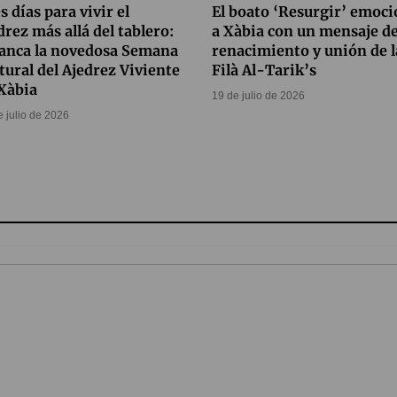
s días para vivir el
El boato ‘Resurgir’ emoc
drez más allá del tablero:
a Xàbia con un mensaje d
anca la novedosa Semana
renacimiento y unión de l
tural del Ajedrez Viviente
Filà Al-Tarik’s
Xàbia
19 de julio de 2026
e julio de 2026