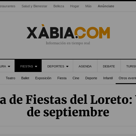
staurantes
Salud y Bienestar
Belleza
Hogar
Más
Anúnciate
Información en tiempo real
URA
FIESTAS
DEPORTES
AGENDA
DEBATE
TURI
Teatro
Ballet
Exposición
Fiesta
Cine
Deporte
Infantil
Otros even
 de Fiestas del Loreto: 
de septiembre