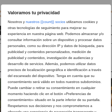
estas
,
Bous a la mar
,
Desafío Taurino
,
Fiestas del Loreto
,
Programa de fiesta
Valoramos tu privacidad
reto
,
Programa de fiestas Xàbia
,
Recortadores
Nosotros y
nuestros {{count}} socios
utilizamos cookies y
otras tecnologías de seguimiento para mejorar su
 comentario
Suscríbete a la newsletter
experiencia en nuestra página web. Podemos almacenar y/o
pp
Anúnciate en javea.com
Envía tu noticia
consultar información sobre un dispositivo y procesar datos
personales, como su dirección IP y datos de búsqueda, para
publicidad y contenidos personalizados, medición de
publicidad y contenidos, investigación de audiencias y
desarrollo de servicios. Además, podemos utilizar datos
precisos de localización geográfica e identificación a través
del escaneado del dispositivo. Tenga en cuenta que su
consentimiento será válido en todos nuestros subdominios.
Puede cambiar o retirar su consentimiento en cualquier
momento haciendo clic en el botón «Preferencias de
consentimiento» situado en la parte inferior de su pantalla.
Respetamos sus decisiones y nos comprometemos a
ofrecerle una experiencia de navegación transparente y