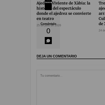
Ajedrez Viviente de Xàbia: la
Tre
historia del espectáculo
aje
donde el ajedrez se convierte
arr
en teatro
Cul
de 
Coméntalo
25 de julio de 2026
0
24 d
DEJA UN COMENTARIO