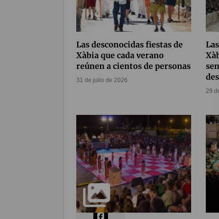
Las desconocidas fiestas de
Las
Xàbia que cada verano
Xàb
reúnen a cientos de personas
sem
des
31 de julio de 2026
29 d
Compártelo
62