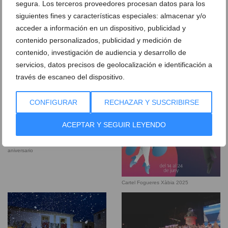
segura. Los terceros proveedores procesan datos para los
siguientes fines y características especiales: almacenar y/o
Cartel Donación de sangre Fogueres
acceder a información en un dispositivo, publicidad y
Xàbia 2024
contenido personalizados, publicidad y medición de
contenido, investigación de audiencia y desarrollo de
servicios, datos precisos de geolocalización e identificación a
través de escaneo del dispositivo.
CONFIGURAR
RECHAZAR Y SUSCRIBIRSE
ACEPTAR Y SEGUIR LEYENDO
Portada del Libro de Fogueres 75
aniversario
Cartel Fogueres Xàbia 2025