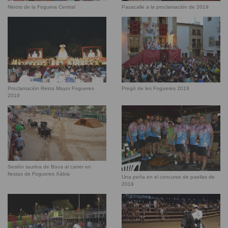
Ninots de la Foguera Central
Pasacalle a la proclamación de 2019
Proclamación Reina Mayor Fogueres
Pregó de les Fogueres 2019
2019
Sesión taurina de Bous al carrer en
fiestas de Fogueres Xàbia
Una peña en el concurso de paellas de
2019