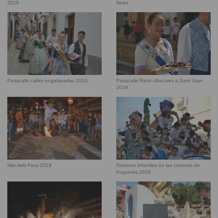
2019
flores
Pasacalle calles engalanadas 2019
Pasacalle Raïm i Bacores a Sant Joan
2019
Nits dels Focs 2019
Festeros infantiles en las carrozas de
Fogueres 2019