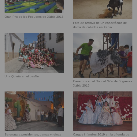
Gran Prix de les Fogueres de Xàbia 2018
Foto de archivo de un espectáculo de
doma de caballos en Xàbia
Una Quintà en el desfile
Carretons en el Día del Niño de Fogueres
Xàbia 2019
Serenata a presidentes, damas y reinas
Cargos infantiles 2019 en la ofrenda de