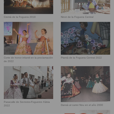
Cremà de la Foguera 2019
Ninot de la Foguera Central
Corte de honor infantil en la proclamación
Plantà de la Foguera Central 2022
de 2022
Pasacalle de Sectores-Fogueres Xàbia
Dansà al carrer Nou en el año 2000
2022