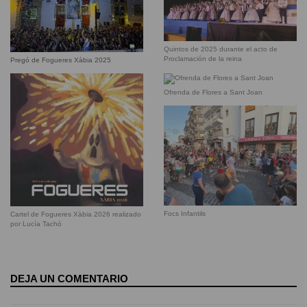
Quintos de 2025 durante el acto de
Proclamación de la reina
Pregó de Fogueres Xàbia 2025
Ofrenda de Flores a Sant Joan
Focs Infantils
Cartel de Fogueres Xàbia 2026 realizado
por Lucía Tachó
DEJA UN COMENTARIO