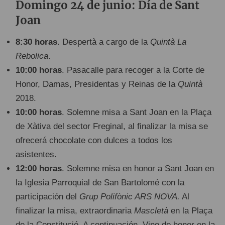
Domingo 24 de junio: Día de Sant
Joan
8:30 horas
. Despertà a cargo de la
Quintà La
Rebolica
.
10:00 horas
. Pasacalle para recoger a la Corte de
Honor, Damas, Presidentas y Reinas de la
Quintà
2018.
10:00 horas
. Solemne misa a Sant Joan en la Plaça
de Xàtiva del sector Freginal, al finalizar la misa se
ofrecerá chocolate con dulces a todos los
asistentes.
12:00 horas
. Solemne misa en honor a Sant Joan en
la Iglesia Parroquial de San Bartolomé con la
participación del
Grup Polifònic ARS NOVA.
Al
finalizar la misa, extraordinaria
Mascletà
en la Plaça
de la Constitució. A continuación, Vino de honor en la