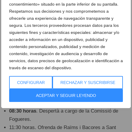
13:30 horas
.
Cremà
de la Foguera del Centro de Día
consentimiento» situado en la parte inferior de su pantalla.
en la Placeta del Convent.
Respetamos sus decisiones y nos comprometemos a
ofrecerle una experiencia de navegación transparente y
segura. Los terceros proveedores procesan datos para los
siguientes fines y características especiales: almacenar y/o
14:00 horas
. Paella gigante para todo el pueblo en el
acceder a información en un dispositivo, publicidad y
Parque Montaner.
contenido personalizados, publicidad y medición de
20:00 horas
. Ofrenda de flores a Sant Joan en la
contenido, investigación de audiencia y desarrollo de
Plaça de l’Esglèsia, con la confección del tapiz a
servicios, datos precisos de geolocalización e identificación a
cargo de la Peña
La Patxorra
.
través de escaneo del dispositivo.
00:00 horas
. Actuación de la orquesta Montecarlo
CONFIGURAR
RECHAZAR Y SUSCRIBIRSE
hasta las 04:00 horas en la Plaça de la Constitució.
ACEPTAR Y SEGUIR LEYENDO
Sábado 23 de junio: Nit dels Focs
08:30 horas
. Despertà a cargo de la Comissió de
Fogueres.
11:30 horas. Ofrenda de Raïms i Bacores a Sant