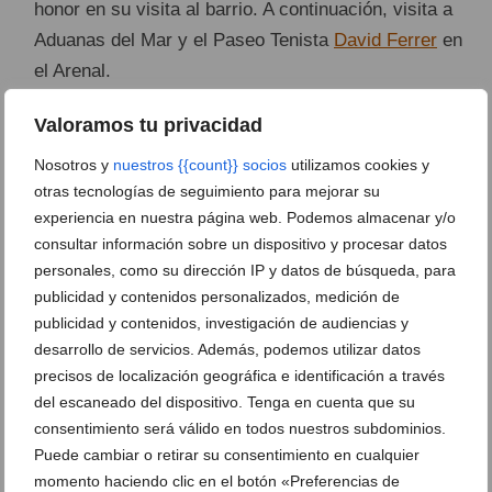
honor en su visita al barrio. A continuación, visita a
Aduanas del Mar y el Paseo Tenista
David Ferrer
en
el Arenal.
Valoramos tu privacidad
21:30 horas
.
Dansà
Popular en el Carrer Nou con el
Nosotros y
nuestros {{count}} socios
utilizamos cookies y
Grup de Danses Portitxol.
otras tecnologías de seguimiento para mejorar su
22:30 horas
.
Nit de Rock
con la actuación de
experiencia en nuestra página web. Podemos almacenar y/o
consultar información sobre un dispositivo y procesar datos
Txarango, Doctor Krápula
y los grupos locales
personales, como su dirección IP y datos de búsqueda, para
Arsènic y Diàspora
en la Plaça de la Constitució.
publicidad y contenidos personalizados, medición de
publicidad y contenidos, investigación de audiencias y
Viernes 22 de junio: Día de la
desarrollo de servicios. Además, podemos utilizar datos
ofrenda
precisos de localización geográfica e identificación a través
del escaneado del dispositivo. Tenga en cuenta que su
12:30 horas
. Pasacalle de la Corte de Honor, Damas
consentimiento será válido en todos nuestros subdominios.
y Reinas para visitar las calles engalanadas en el
Puede cambiar o retirar su consentimiento en cualquier
Centro Histórico.
momento haciendo clic en el botón «Preferencias de