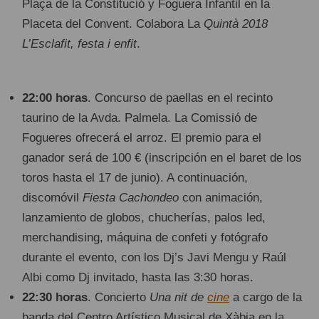
Plaça de la Constitució y Foguera Infantil en la
Placeta del Convent. Colabora La
Quintà 2018
L’Esclafit, festa i enfit
.
22:00 horas
. Concurso de paellas en el recinto
taurino de la Avda. Palmela. La Comissió de
Fogueres ofrecerá el arroz. El premio para el
ganador será de 100 € (inscripción en el baret de los
toros hasta el 17 de junio). A continuación,
discomóvil
Fiesta Cachondeo
con animación,
lanzamiento de globos, chucherías, palos led,
merchandising, máquina de confeti y fotógrafo
durante el evento, con los Dj’s Javi Mengu y Raúl
Albi como Dj invitado, hasta las 3:30 horas.
22:30 horas
. Concierto
Una nit de
cine
a cargo de la
banda del Centro Artístico Musical de Xàbia en la