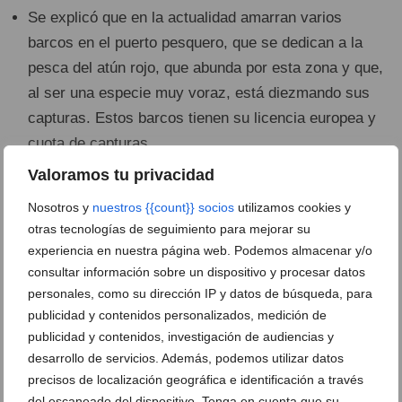
Se explicó que en la actualidad amarran varios
barcos en el puerto pesquero, que se dedican a la
pesca del atún rojo, que abunda por esta zona y que,
al ser una especie muy voraz, está diezmando sus
capturas. Estos barcos tienen su licencia europea y
cuota de capturas.
Ven positivo la creación de una concejalía de barrio
Valoramos tu privacidad
para Duanes.
Nosotros y
nuestros {{count}} socios
utilizamos cookies y
otras tecnologías de seguimiento para mejorar su
Sugerencias de la Cofradía
experiencia en nuestra página web. Podemos almacenar y/o
consultar información sobre un dispositivo y procesar datos
Consensuar el balizamiento municipal, fechas y
personales, como su dirección IP y datos de búsqueda, para
zonas.
publicidad y contenidos personalizados, medición de
Ajustar las fechas de veda del pulpo.
publicidad y contenidos, investigación de audiencias y
Licencias para pesca de atún rojo.
desarrollo de servicios. Además, podemos utilizar datos
Para facilitar el relevo generacional, permitir trabajo
precisos de localización geográfica e identificación a través
del escaneado del dispositivo. Tenga en cuenta que su