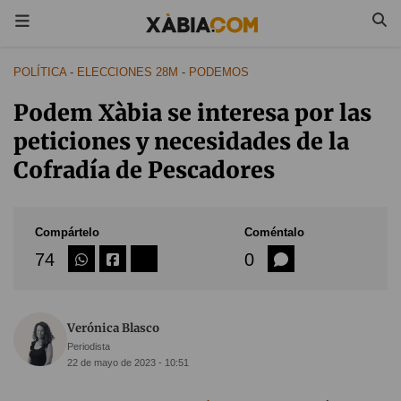
POLÍTICA
-
ELECCIONES 28M
-
PODEMOS
Podem Xàbia se interesa por las
peticiones y necesidades de la
Cofradía de Pescadores
Compártelo
Coméntalo
74
0
Verónica Blasco
Periodista
22 de mayo de 2023 - 10:51