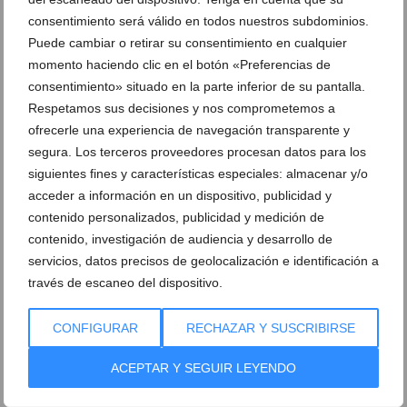
temporal (formativo).
consentimiento será válido en todos nuestros subdominios.
Adecuación de la Ley estatal y comunitaria a los
Puede cambiar o retirar su consentimiento en cualquier
usos locales, que están permitidos por la UE y no
momento haciendo clic en el botón «Preferencias de
admitidos en estas leyes.
consentimiento» situado en la parte inferior de su pantalla.
La modificación de algunas normativas estatales que
Respetamos sus decisiones y nos comprometemos a
regulan las vigencias de las titulaciones.
ofrecerle una experiencia de navegación transparente y
segura. Los terceros proveedores procesan datos para los
siguientes fines y características especiales: almacenar y/o
Deja un comentario
acceder a información en un dispositivo, publicidad y
contenido personalizados, publicidad y medición de
Suscríbete a la newsletter
contenido, investigación de audiencia y desarrollo de
Canal de Whatsapp
servicios, datos precisos de geolocalización e identificación a
través de escaneo del dispositivo.
Anúnciate en javea.com
Envía tu noticia
CONFIGURAR
RECHAZAR Y SUSCRIBIRSE
ACEPTAR Y SEGUIR LEYENDO