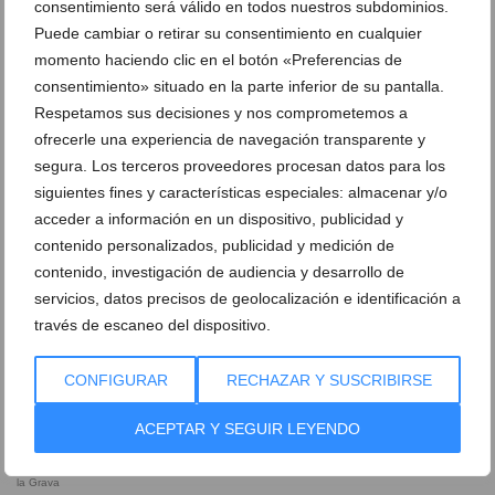
consentimiento será válido en todos nuestros subdominios.
La bandera azul certifica la calidad de
agua de esta playa
Puede cambiar o retirar su consentimiento en cualquier
momento haciendo clic en el botón «Preferencias de
consentimiento» situado en la parte inferior de su pantalla.
Panorámica de las vistas de la bahia de
Practicando remo y paddle surf en aguas
Xàbia desde la playa de la Grava
de la playa de la Grava
Respetamos sus decisiones y nos comprometemos a
ofrecerle una experiencia de navegación transparente y
Travesía a Nado en Xàbia
segura. Los terceros proveedores procesan datos para los
Nadadores en aguas de la playa de la
Grava
siguientes fines y características especiales: almacenar y/o
acceder a información en un dispositivo, publicidad y
Edificio de la Cofradía de Pescadores
contenido personalizados, publicidad y medición de
Representantes de las fiestas de Moros y
contenido, investigación de audiencia y desarrollo de
Cristianos de 2019
servicios, datos precisos de geolocalización e identificación a
Bar la Cantina de Jávea
Paella de marisco con vistas al mar
través de escaneo del dispositivo.
Bucear en aguas de Xàbia
CONFIGURAR
RECHAZAR Y SUSCRIBIRSE
Playa de la Grava desde la zona del
Puerto
ACEPTAR Y SEGUIR LEYENDO
Playa de la Grava
Torre de vigilancia marítima en la playa de
la Grava