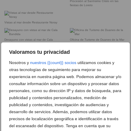
Procesión al Santísimo Cristo en las
fiestas de Loreto
Vistas al mar desde Restaurante Noray
Desayuno con vistas al mar de Cala
Oficina de Turismo de Duanes de la Mar
Bandida
Valoramos tu privacidad
Fachada y terraza del Café Nostro Costa
Nosotros y
nuestros {{count}} socios
utilizamos cookies y
otras tecnologías de seguimiento para mejorar su
Puesto de socorro en la playa de la
experiencia en nuestra página web. Podemos almacenar y/o
Grava
consultar información sobre un dispositivo y procesar datos
personales, como su dirección IP y datos de búsqueda, para
Zona de hamacas y sombrillas de la
Parte de la playa de la Grava con arena
publicidad y contenidos personalizados, medición de
Playa de la Grava
publicidad y contenidos, investigación de audiencias y
desarrollo de servicios. Además, podemos utilizar datos
Paseo marítimo que rodea la playa de la
Grava
precisos de localización geográfica e identificación a través
del escaneado del dispositivo. Tenga en cuenta que su