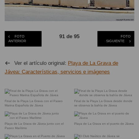
91 de 95
FOTO
FOTO
ANTERIOR
SIGUIENTE
Ver el artículo original:
Playa de La Grava de
Jávea: Características, servicios e imágenes
Final de la Playa La Grava con el Paseo
Final de la Playa La Grava desde donde
Marina Española de Jávea
se observa la bahía de Jávea
Playa de La Grava de Jávea junto con el
Playa de La Grava en el puerto de Jávea
Paseo Marítimo