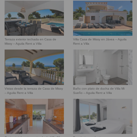
Terraza exterior techada en Casa de
Villa Casa de Missy en Jávea – Aguila
Missy – Aguila Rent a Villa
Rent a Villa
Vistas desde la terraza de Casa de Missy
Baño con plato de ducha de Villa Mi
– Aguila Rent a Villa
Sueño – Aguila Rent a Villa