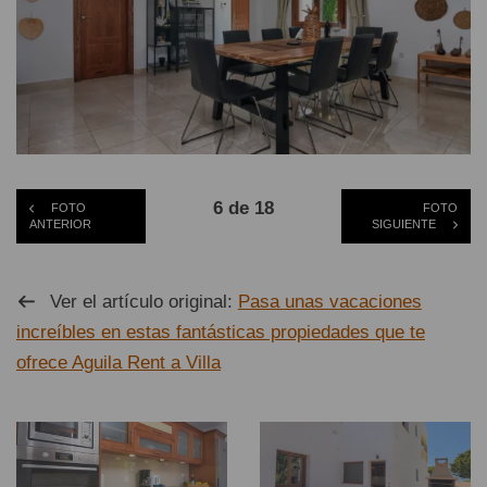
6 de 18
FOTO
FOTO
ANTERIOR
SIGUIENTE
Ver el artículo original:
Pasa unas vacaciones
increíbles en estas fantásticas propiedades que te
ofrece Aguila Rent a Villa