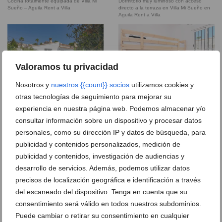
Cocina totalmente equipada de Villa Mi
Dormitorio muy luminoso con acceso
Sueño – Aguila Rent a Villa
directo a la terraza en Villa Mi Sueño en
Aguila Rent a Villa
Valoramos tu privacidad
Nosotros y
nuestros {{count}} socios
utilizamos cookies y
Fantástico jardín en Villa Mi Sueño –
Habitación con literas de Villa Mi Sueño –
Aguila Rent a Villa
Aguila Rent a Villa
otras tecnologías de seguimiento para mejorar su
experiencia en nuestra página web. Podemos almacenar y/o
consultar información sobre un dispositivo y procesar datos
personales, como su dirección IP y datos de búsqueda, para
publicidad y contenidos personalizados, medición de
publicidad y contenidos, investigación de audiencias y
desarrollo de servicios. Además, podemos utilizar datos
Piscina, comedor exterior y barbacoa en
Salón-comedor con acceso directo a la
Villa Mi Sueño de Moraira – Aguila Rent a
terraza de Villa Mi Sueño – Aguila Rent a
precisos de localización geográfica e identificación a través
Villa
Villa
del escaneado del dispositivo. Tenga en cuenta que su
consentimiento será válido en todos nuestros subdominios.
Puede cambiar o retirar su consentimiento en cualquier