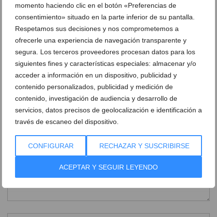
momento haciendo clic en el botón «Preferencias de
consentimiento» situado en la parte inferior de su pantalla.
Respetamos sus decisiones y nos comprometemos a
Terraza de Villa Mi Sueño con
Villa Mi Sueño en Moraira – Aguila Rent a
maravillosas vistas – Aguila Rent a Villa
Villa
ofrecerle una experiencia de navegación transparente y
segura. Los terceros proveedores procesan datos para los
siguientes fines y características especiales: almacenar y/o
acceder a información en un dispositivo, publicidad y
DEJA UN COMENTARIO
contenido personalizados, publicidad y medición de
contenido, investigación de audiencia y desarrollo de
servicios, datos precisos de geolocalización e identificación a
través de escaneo del dispositivo.
CONFIGURAR
RECHAZAR Y SUSCRIBIRSE
ACEPTAR Y SEGUIR LEYENDO