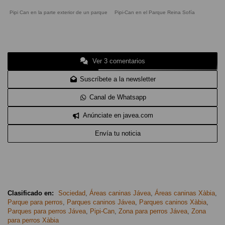
Pipi Can en la parte exterior de un parque
Pipi-Can en el Parque Reina Sofía
Ver 3 comentarios
Suscríbete a la newsletter
Canal de Whatsapp
Anúnciate en javea.com
Envía tu noticia
Clasificado en:
Sociedad
,
Áreas caninas Jávea
,
Áreas caninas Xàbia
,
Parque para perros
,
Parques caninos Jávea
,
Parques caninos Xàbia
,
Parques para perros Jávea
,
Pipi-Can
,
Zona para perros Jávea
,
Zona
para perros Xàbia