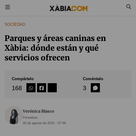
SOCIEDAD
Parques y áreas caninas en
Xàbia: dónde están y qué
servicios ofrecen
Compártelo
Coméntalo
168
3
Verónica Blasco
Periodista
05 de agosto de 2022 - 07:46