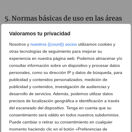
Normas básicas de uso en las áreas
caninas
Valoramos tu privacidad
Las áreas caninas están abiertas 24 horas para que los
Nosotros y
nuestros {{count}} socios
utilizamos cookies y
usuarios lo disfruten con responsabilidad y acatando
otras tecnologías de seguimiento para mejorar su
unas normas básicas de buen uso:
experiencia en nuestra página web. Podemos almacenar y/o
consultar información sobre un dispositivo y procesar datos
Obligación (legal y moral) de recoger los
personales, como su dirección IP y datos de búsqueda, para
excrementos de su mascota.
publicidad y contenidos personalizados, medición de
Usar la correa para salir y entrar del lugar y llevar a
publicidad y contenidos, investigación de audiencias y
desarrollo de servicios. Además, podemos utilizar datos
los perros convenientemente identificados y
precisos de localización geográfica e identificación a través
vacunados.
del escaneado del dispositivo. Tenga en cuenta que su
Prohibido maltratar a los animales y llevarlos a este
consentimiento será válido en todos nuestros subdominios.
espacio de convivencia cuando estén enfermos, en
Puede cambiar o retirar su consentimiento en cualquier
celo o tengan problemas de agresividad.
momento haciendo clic en el botón «Preferencias de