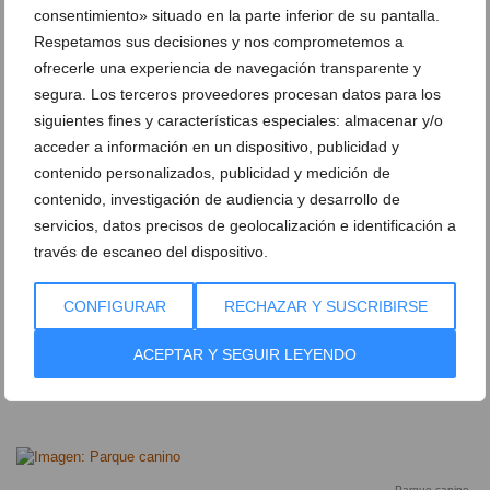
Prohibida la entrada a niños pequeños para evitar
consentimiento» situado en la parte inferior de su pantalla.
Respetamos sus decisiones y nos comprometemos a
accidentes con los perros más grandes
ofrecerle una experiencia de navegación transparente y
segura. Los terceros proveedores procesan datos para los
siguientes fines y características especiales: almacenar y/o
acceder a información en un dispositivo, publicidad y
Normas de uso de las áreas caninas de Xàbia
contenido personalizados, publicidad y medición de
contenido, investigación de audiencia y desarrollo de
Parques caninos privados
servicios, datos precisos de geolocalización e identificación a
través de escaneo del dispositivo.
En Xàbia hay un parque canino con gran espacio para
el
ocio
de los perros pero es de gestión privada.
CONFIGURAR
RECHAZAR Y SUSCRIBIRSE
Llamado 'La Jungla' (Pet Service), en este lugar se
ACEPTAR Y SEGUIR LEYENDO
encuentran distintos elementos para adiestrar, educar y
entrenar a los canes.
Parque canino