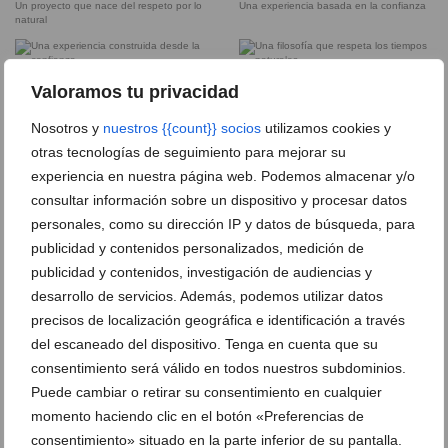
Un proyecto que nace del respeto por lo
Una experiencia basada en la confianza
natural
Una experiencia construida desde la
Una filosofía que respeta los tiempos
Valoramos tu privacidad
confianza
naturales
Nosotros y
nuestros {{count}} socios
utilizamos cookies y
otras tecnologías de seguimiento para mejorar su
Una manera consciente de llenar la
Una propuesta pensada para vivir mejor
despensa
experiencia en nuestra página web. Podemos almacenar y/o
consultar información sobre un dispositivo y procesar datos
personales, como su dirección IP y datos de búsqueda, para
Una propuesta que apuesta por lo
Valores que se transmiten generación
esencial
tras generación
publicidad y contenidos personalizados, medición de
publicidad y contenidos, investigación de audiencias y
Logo Restaurant Miralcamp
desarrollo de servicios. Además, podemos utilizar datos
precisos de localización geográfica e identificación a través
del escaneado del dispositivo. Tenga en cuenta que su
consentimiento será válido en todos nuestros subdominios.
Logo recomendado Miralcamp
Puede cambiar o retirar su consentimiento en cualquier
momento haciendo clic en el botón «Preferencias de
Miralcamp sortea una cesta llena de fruta
consentimiento» situado en la parte inferior de su pantalla.
y verdura fresca de temporada