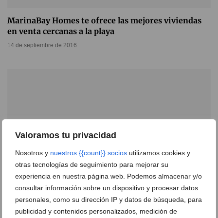
MarinaBay Homes te ofrece las mejores viviendas
en venta cercanas a la playa
14 de septiembre de 2016
Valoramos tu privacidad
Nosotros y
nuestros {{count}} socios
utilizamos cookies y
otras tecnologías de seguimiento para mejorar su
experiencia en nuestra página web. Podemos almacenar y/o
consultar información sobre un dispositivo y procesar datos
personales, como su dirección IP y datos de búsqueda, para
MarinaBay Homes vende dos chalets y una parcela
publicidad y contenidos personalizados, medición de
con vistas al mar de Jávea