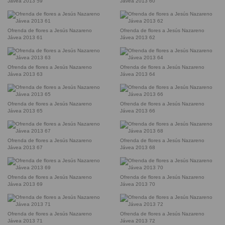
Jávea 2013 59
Jávea 2013 60
Ofrenda de flores a Jesús Nazareno
Ofrenda de flores a Jesús Nazareno
Jávea 2013 61
Jávea 2013 62
Ofrenda de flores a Jesús Nazareno
Ofrenda de flores a Jesús Nazareno
Jávea 2013 63
Jávea 2013 64
Ofrenda de flores a Jesús Nazareno
Ofrenda de flores a Jesús Nazareno
Jávea 2013 65
Jávea 2013 66
Ofrenda de flores a Jesús Nazareno
Ofrenda de flores a Jesús Nazareno
Jávea 2013 67
Jávea 2013 68
Ofrenda de flores a Jesús Nazareno
Ofrenda de flores a Jesús Nazareno
Jávea 2013 69
Jávea 2013 70
Ofrenda de flores a Jesús Nazareno
Ofrenda de flores a Jesús Nazareno
Jávea 2013 71
Jávea 2013 72