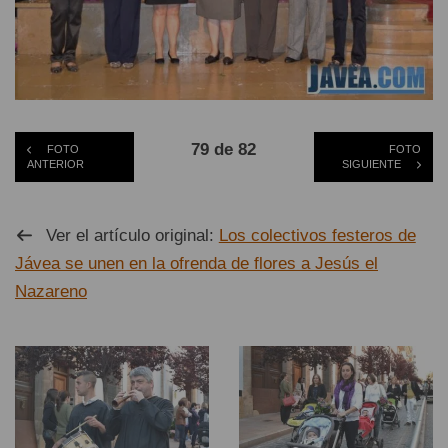
79 de 82
FOTO
FOTO
ANTERIOR
SIGUIENTE
Ver el artículo original:
Los colectivos festeros de
Jávea se unen en la ofrenda de flores a Jesús el
Nazareno