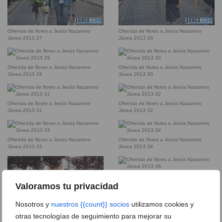
Ofrenda de flores a Jesús Nazareno
Ofrenda de flores a Jesús Nazareno
Jávea 2013 27
Jávea 2013 28
Ofrenda de flores a Jesús Nazareno
Ofrenda de flores a Jesús Nazareno
Jávea 2013 29
Jávea 2013 30
Ofrenda de flores a Jesús Nazareno
Ofrenda de flores a Jesús Nazareno
Jávea 2013 31
Jávea 2013 32
Ofrenda de flores a Jesús Nazareno
Ofrenda de flores a Jesús Nazareno
Jávea 2013 33
Jávea 2013 34
Ofrenda de flores a Jesús Nazareno
Jávea 2013 36
Valoramos tu privacidad
Nosotros y
nuestros {{count}} socios
utilizamos cookies y
otras tecnologías de seguimiento para mejorar su