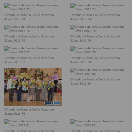
Ofrenda de flores a Jesús Nazareno
Ofrenda de flores a Jesús Nazareno
Jávea 2013 73
Jávea 2013 74
Ofrenda de flores a Jesús Nazareno
Ofrenda de flores a Jesús Nazareno
Jávea 2013 75
Jávea 2013 76
Ofrenda de flores a Jesús Nazareno
Ofrenda de flores a Jesús Nazareno
Jávea 2013 77
Jávea 2013 78
Ofrenda de flores a Jesús Nazareno
Jávea 2013 80
Ofrenda de flores a Jesús Nazareno
Jávea 2013 79
Ofrenda de flores a Jesús Nazareno
Ofrenda de flores a Jesús Nazareno