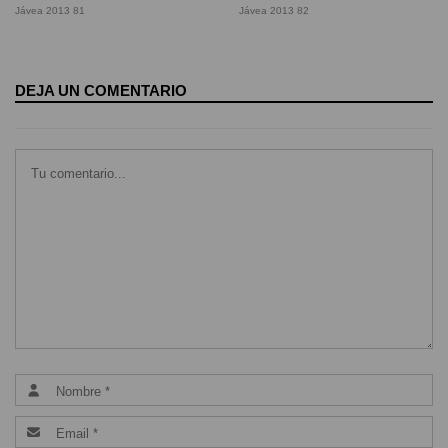
Jávea 2013 81
Jávea 2013 82
DEJA UN COMENTARIO