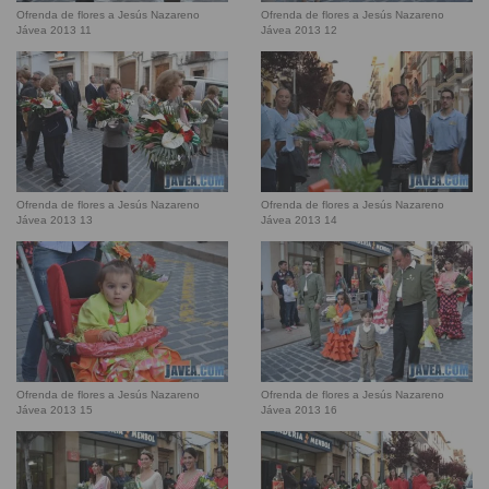
Ofrenda de flores a Jesús Nazareno
Ofrenda de flores a Jesús Nazareno
Jávea 2013 11
Jávea 2013 12
Ofrenda de flores a Jesús Nazareno
Ofrenda de flores a Jesús Nazareno
Jávea 2013 13
Jávea 2013 14
Ofrenda de flores a Jesús Nazareno
Ofrenda de flores a Jesús Nazareno
Jávea 2013 15
Jávea 2013 16