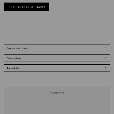
Ver promociones
Ver sorteos
Newsletter