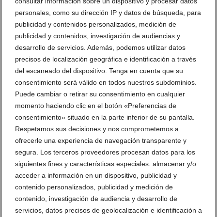
consultar información sobre un dispositivo y procesar datos
salir a la calle y participar de cada acto.
personales, como su dirección IP y datos de búsqueda, para
publicidad y contenidos personalizados, medición de
Deja un comentario
publicidad y contenidos, investigación de audiencias y
desarrollo de servicios. Además, podemos utilizar datos
Suscríbete a la newsletter
precisos de localización geográfica e identificación a través
Canal de Whatsapp
del escaneado del dispositivo. Tenga en cuenta que su
consentimiento será válido en todos nuestros subdominios.
Anúnciate en javea.com
Puede cambiar o retirar su consentimiento en cualquier
Envía tu noticia
momento haciendo clic en el botón «Preferencias de
consentimiento» situado en la parte inferior de su pantalla.
Respetamos sus decisiones y nos comprometemos a
ofrecerle una experiencia de navegación transparente y
segura. Los terceros proveedores procesan datos para los
Clasificado en:
Fiestas
,
Fogueres
,
Fogueres 2026
,
Libro Fogueres
siguientes fines y características especiales: almacenar y/o
2026
acceder a información en un dispositivo, publicidad y
contenido personalizados, publicidad y medición de
ARTÍCULOS RELACIONADOS
contenido, investigación de audiencia y desarrollo de
servicios, datos precisos de geolocalización e identificación a