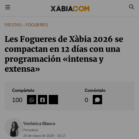
FIESTAS
-
FOGUERES
Les Fogueres de Xàbia 2026 se
compactan en 12 días con una
programación «intensa y
extensa»
Compártelo
Coméntalo
100
0
Verónica Blasco
Periodista
29 de mayo de 2026 - 16:17