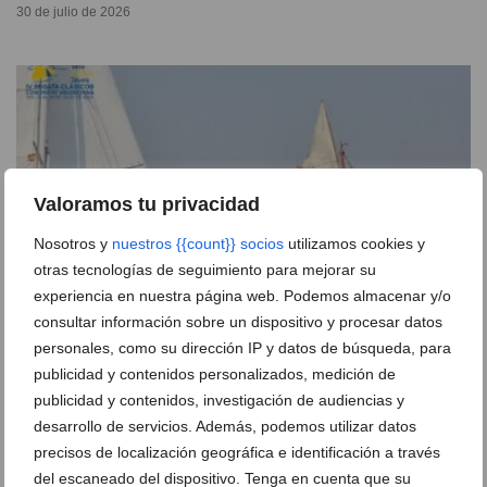
30 de julio de 2026
Valoramos tu privacidad
Nosotros y
nuestros {{count}} socios
utilizamos cookies y
otras tecnologías de seguimiento para mejorar su
experiencia en nuestra página web. Podemos almacenar y/o
consultar información sobre un dispositivo y procesar datos
personales, como su dirección IP y datos de búsqueda, para
Argyll, Argos, Sea Lion y Alitan 3 se coronan en una
publicidad y contenidos personalizados, medición de
exigente Regata de Clásicos en Xàbia
publicidad y contenidos, investigación de audiencias y
27 de julio de 2026
desarrollo de servicios. Además, podemos utilizar datos
precisos de localización geográfica e identificación a través
del escaneado del dispositivo. Tenga en cuenta que su