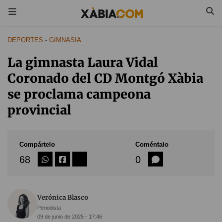
DEPORTES
-
GIMNASIA
La gimnasta Laura Vidal
Coronado del CD Montgó Xàbia
se proclama campeona
provincial
Compártelo
Coméntalo
68
0
Verónica Blasco
Periodista
09 de junio de 2025 - 17:46