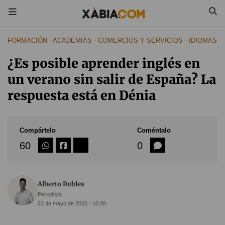
FORMACIÓN
-
ACADEMIAS
-
COMERCIOS Y SERVICIOS
-
IDIOMAS
¿Es posible aprender inglés en
un verano sin salir de España? La
respuesta está en Dénia
Compártelo
Coméntalo
60
0
Alberto Robles
Periodista
22 de mayo de 2026 - 10:20