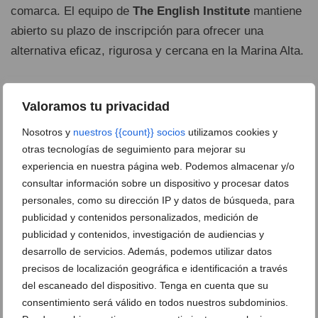
comarca. El equipo de
The English Institute
mantiene
abierto su plazo de inscripción para ofrecer una
alternativa eficaz, rigurosa y cercana en la Marina Alta.
Contacta con The English Institute
Valoramos tu privacidad
Nosotros y
nuestros {{count}} socios
utilizamos cookies y
otras tecnologías de seguimiento para mejorar su
experiencia en nuestra página web. Podemos almacenar y/o
consultar información sobre un dispositivo y procesar datos
personales, como su dirección IP y datos de búsqueda, para
publicidad y contenidos personalizados, medición de
C/ La Mar, 38
Ver en Google Maps
publicidad y contenidos, investigación de audiencias y
96 578 10 26
desarrollo de servicios. Además, podemos utilizar datos
precisos de localización geográfica e identificación a través
678740322
del escaneado del dispositivo. Tenga en cuenta que su
theenglishinstitute.com
consentimiento será válido en todos nuestros subdominios.