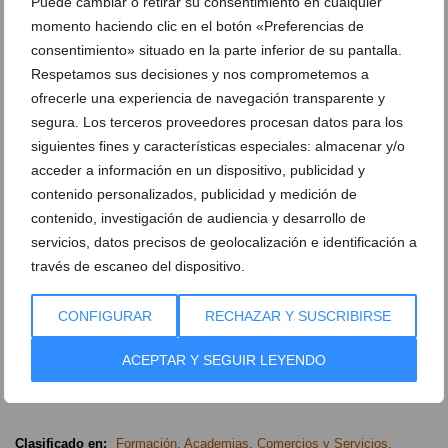
Puede cambiar o retirar su consentimiento en cualquier
theenglishinstitutedenia
momento haciendo clic en el botón «Preferencias de
theenglishinstitute.denia
consentimiento» situado en la parte inferior de su pantalla.
Respetamos sus decisiones y nos comprometemos a
ofrecerle una experiencia de navegación transparente y
Más información
segura. Los terceros proveedores procesan datos para los
siguientes fines y características especiales: almacenar y/o
acceder a información en un dispositivo, publicidad y
contenido personalizados, publicidad y medición de
contenido, investigación de audiencia y desarrollo de
Deja un comentario
servicios, datos precisos de geolocalización e identificación a
Suscríbete a la newsletter
través de escaneo del dispositivo.
Canal de Whatsapp
CONFIGURAR
RECHAZAR Y SUSCRIBIRSE
Anúnciate en javea.com
ACEPTAR Y SEGUIR LEYENDO
Envía tu noticia
Clasificado en:
Formación
,
Academias
,
Comercios y Servicios
,