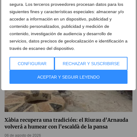
segura. Los terceros proveedores procesan datos para los
El pesquero ‘El Terrible’ dice adiós al puerto de
Xàbia tras cinco años de abandono
siguientes fines y características especiales: almacenar y/o
acceder a información en un dispositivo, publicidad y
06 de agosto de 2026
contenido personalizados, publicidad y medición de
contenido, investigación de audiencia y desarrollo de
servicios, datos precisos de geolocalización e identificación a
través de escaneo del dispositivo.
CONFIGURAR
RECHAZAR Y SUSCRIBIRSE
ACEPTAR Y SEGUIR LEYENDO
Xàbia recupera una tradición: el Riurau d’Arnauda
volverá a humear con l’escaldà de la pansa
06 de agosto de 2026