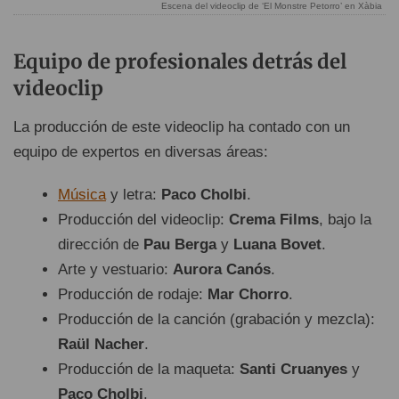
Escena del videoclip de ‘El Monstre Petorro’ en Xàbia
Equipo de profesionales detrás del
videoclip
La producción de este videoclip ha contado con un
equipo de expertos en diversas áreas:
Música
y letra:
Paco Cholbi
.
Producción del videoclip:
Crema Films
, bajo la
dirección de
Pau Berga
y
Luana Bovet
.
Arte y vestuario:
Aurora Canós
.
Producción de rodaje:
Mar Chorro
.
Producción de la canción (grabación y mezcla):
Raül Nacher
.
Producción de la maqueta:
Santi Cruanyes
y
Paco Cholbi
.