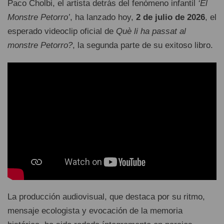
Paco Cholbi, el artista detrás del fenómeno infantil
‘El
Monstre Petorro’
, ha lanzado hoy,
2 de julio de 2026
, el
esperado videoclip oficial de
Què li ha passat al
monstre Petorro?
, la segunda parte de su exitoso libro.
La producción audiovisual, que destaca por su ritmo,
mensaje ecologista y evocación de la memoria