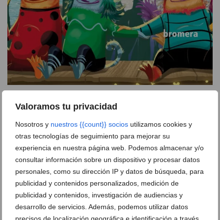
Cartel oficial de la gira de julio de ‘El Monstre Petorro’
Valoramos tu privacidad
Nosotros y
nuestros {{count}} socios
utilizamos cookies y
Deja un comentario
otras tecnologías de seguimiento para mejorar su
Suscríbete a la newsletter
experiencia en nuestra página web. Podemos almacenar y/o
consultar información sobre un dispositivo y procesar datos
Canal de Whatsapp
personales, como su dirección IP y datos de búsqueda, para
Anúnciate en javea.com
publicidad y contenidos personalizados, medición de
publicidad y contenidos, investigación de audiencias y
Envía tu noticia
desarrollo de servicios. Además, podemos utilizar datos
precisos de localización geográfica e identificación a través