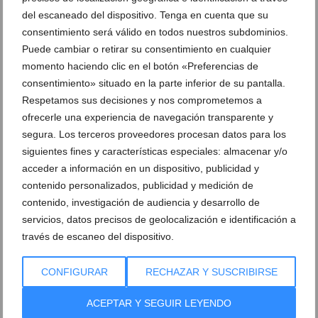
del escaneado del dispositivo. Tenga en cuenta que su
consentimiento será válido en todos nuestros subdominios.
Clasificado en:
Cultura
,
Música
,
Algar
,
Cala de la Barraca
,
Cap de
Puede cambiar o retirar su consentimiento en cualquier
sant antoni
,
Carles Arbat
,
Crema Films
,
Edicions Bromera
,
El monstre
momento haciendo clic en el botón «Preferencias de
Petorro
,
Luana Bovet
,
Paco Cholbi
,
Pau Berga
,
Portitxol
consentimiento» situado en la parte inferior de su pantalla.
Respetamos sus decisiones y nos comprometemos a
ARTÍCULOS RELACIONADOS
ofrecerle una experiencia de navegación transparente y
segura. Los terceros proveedores procesan datos para los
siguientes fines y características especiales: almacenar y/o
acceder a información en un dispositivo, publicidad y
contenido personalizados, publicidad y medición de
contenido, investigación de audiencia y desarrollo de
servicios, datos precisos de geolocalización e identificación a
través de escaneo del dispositivo.
CONFIGURAR
RECHAZAR Y SUSCRIBIRSE
ACEPTAR Y SEGUIR LEYENDO