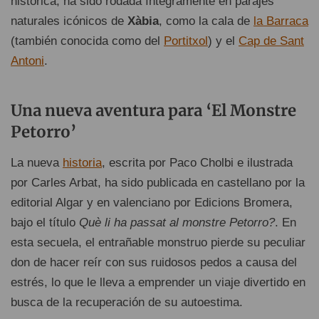
histórica, ha sido rodada íntegramente en parajes
naturales icónicos de
Xàbia
, como la cala de
la Barraca
(también conocida como del
Portitxol
) y el
Cap de Sant
Antoni
.
Una nueva aventura para ‘El Monstre
Petorro’
La nueva
historia
, escrita por Paco Cholbi e ilustrada
por Carles Arbat, ha sido publicada en castellano por la
editorial Algar y en valenciano por Edicions Bromera,
bajo el título
Què li ha passat al monstre Petorro?
. En
esta secuela, el entrañable monstruo pierde su peculiar
don de hacer reír con sus ruidosos pedos a causa del
estrés, lo que le lleva a emprender un viaje divertido en
busca de la recuperación de su autoestima.