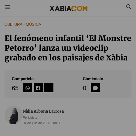
CULTURA
-
MÚSICA
El fenómeno infantil ‘El Monstre
Petorro’ lanza un videoclip
grabado en los paisajes de Xàbia
Compártelo
Coméntalo
65
0
Nàlia Arbona Larrosa
Periodista
04 de julio de 2026 - 08:00