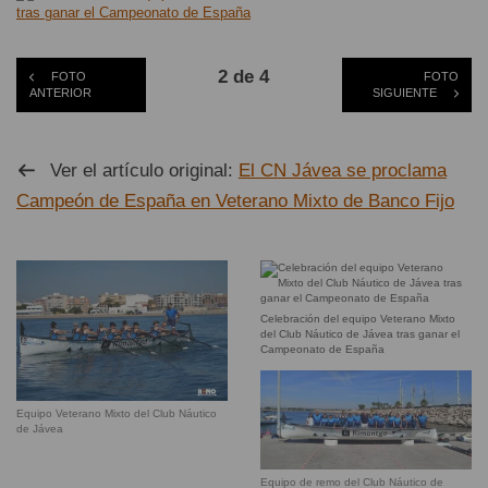
2 de 4
FOTO
FOTO
ANTERIOR
SIGUIENTE
Ver el artículo original:
El CN Jávea se proclama
Campeón de España en Veterano Mixto de Banco Fijo
Celebración del equipo Veterano Mixto
del Club Náutico de Jávea tras ganar el
Campeonato de España
Equipo Veterano Mixto del Club Náutico
de Jávea
Equipo de remo del Club Náutico de