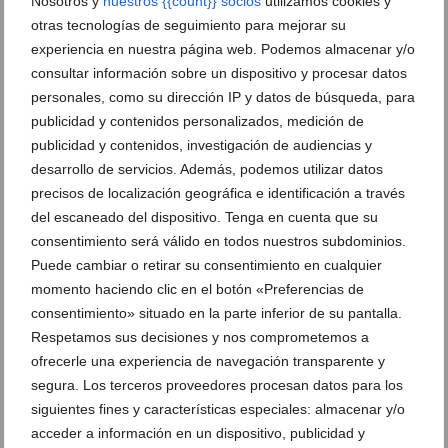
Nosotros y
nuestros {{count}} socios
utilizamos cookies y
otras tecnologías de seguimiento para mejorar su
Clasificado en:
Deportes
,
Otros
,
Club Kárate Washinkai
experiencia en nuestra página web. Podemos almacenar y/o
consultar información sobre un dispositivo y procesar datos
ARTÍCULOS RELACIONADOS
personales, como su dirección IP y datos de búsqueda, para
publicidad y contenidos personalizados, medición de
publicidad y contenidos, investigación de audiencias y
desarrollo de servicios. Además, podemos utilizar datos
precisos de localización geográfica e identificación a través
del escaneado del dispositivo. Tenga en cuenta que su
consentimiento será válido en todos nuestros subdominios.
Puede cambiar o retirar su consentimiento en cualquier
momento haciendo clic en el botón «Preferencias de
consentimiento» situado en la parte inferior de su pantalla.
Respetamos sus decisiones y nos comprometemos a
ofrecerle una experiencia de navegación transparente y
segura. Los terceros proveedores procesan datos para los
Xàbia abre las inscripciones de su Oferta Deportiva
2026/2027 con más de 20 disciplinas y programas
siguientes fines y características especiales: almacenar y/o
para todas las edades
acceder a información en un dispositivo, publicidad y