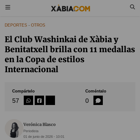
DEPORTES
-
OTROS
El Club Washinkai de Xàbia y
Benitatxell brilla con 11 medallas
en la Copa de estilos
Internacional
Compártelo
Coméntalo
57
0
Verónica Blasco
Periodista
01 de junio de 2026 - 10:01