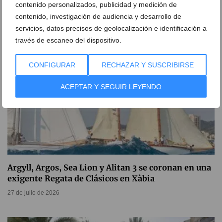
contenido personalizados, publicidad y medición de
30 de julio de 2026
contenido, investigación de audiencia y desarrollo de
servicios, datos precisos de geolocalización e identificación a
través de escaneo del dispositivo.
CONFIGURAR
RECHAZAR Y SUSCRIBIRSE
ACEPTAR Y SEGUIR LEYENDO
Argyll, Argos, Sea Lion y Alitan 3 se coronan en una
exigente Regata de Clásicos en Xàbia
27 de julio de 2026