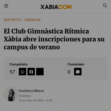
DEPORTES
-
GIMNASIA
El Club Gimnàstica Rítmica
Xàbia abre inscripciones para su
campus de verano
Compártelo
Coméntalo
57
0
Verónica Blasco
Periodista
25 de mayo de 2026 - 12:40