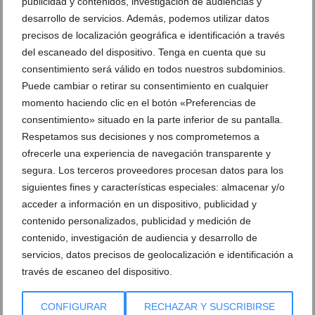
del mundo en directo, la SailGP
publicidad y contenidos, investigación de audiencias y
desarrollo de servicios. Además, podemos utilizar datos
27 de julio de 2026
precisos de localización geográfica e identificación a través
del escaneado del dispositivo. Tenga en cuenta que su
consentimiento será válido en todos nuestros subdominios.
Puede cambiar o retirar su consentimiento en cualquier
momento haciendo clic en el botón «Preferencias de
consentimiento» situado en la parte inferior de su pantalla.
Respetamos sus decisiones y nos comprometemos a
ofrecerle una experiencia de navegación transparente y
segura. Los terceros proveedores procesan datos para los
siguientes fines y características especiales: almacenar y/o
acceder a información en un dispositivo, publicidad y
contenido personalizados, publicidad y medición de
contenido, investigación de audiencia y desarrollo de
Xàbia, punto de encuentro para los aficionados a la
servicios, datos precisos de geolocalización e identificación a
vela: una pantalla gigante retransmitirá el Gran
través de escaneo del dispositivo.
Premio de SailGP
22 de julio de 2026
CONFIGURAR
RECHAZAR Y SUSCRIBIRSE