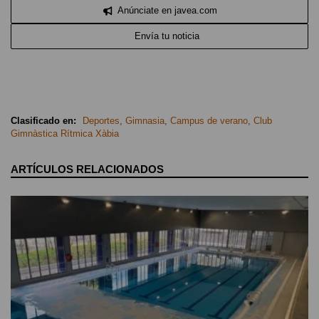
Anúnciate en javea.com
Envía tu noticia
Clasificado en:
Deportes
,
Gimnasia
,
Campus de verano
,
Club
Gimnàstica Rítmica Xàbia
ARTÍCULOS RELACIONADOS