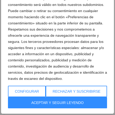
consentimiento será válido en todos nuestros subdominios.
Puede cambiar o retirar su consentimiento en cualquier
momento haciendo clic en el botón «Preferencias de
consentimiento» situado en la parte inferior de su pantalla.
Respetamos sus decisiones y nos comprometemos a
ofrecerle una experiencia de navegación transparente y
segura. Los terceros proveedores procesan datos para los
Gimnastas del CD Montgó Xàbia en el
XXII Trofeo Internacional de Gimnasia
siguientes fines y características especiales: almacenar y/o
Artística de Elche (4)
acceder a información en un dispositivo, publicidad y
contenido personalizados, publicidad y medición de
contenido, investigación de audiencia y desarrollo de
DEJA UN COMENTARIO
servicios, datos precisos de geolocalización e identificación a
través de escaneo del dispositivo.
CONFIGURAR
RECHAZAR Y SUSCRIBIRSE
ACEPTAR Y SEGUIR LEYENDO