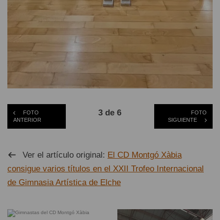
3 de 6
FOTO
FOTO
ANTERIOR
SIGUIENTE
Ver el artículo original:
El CD Montgó Xàbia
consigue varios títulos en el XXII Trofeo Internacional
de Gimnasia Artística de Elche