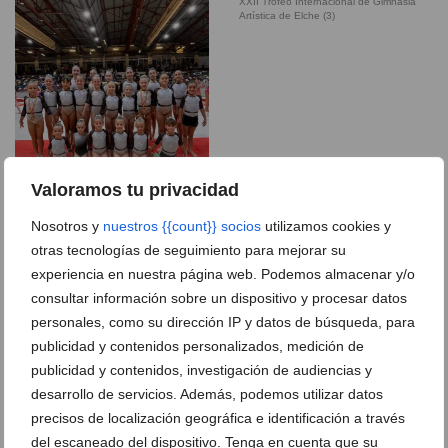
XXII Trofeo Internacional de Gimnasia
Artística de Elche (3)
Valoramos tu privacidad
Nosotros y
nuestros {{count}} socios
utilizamos cookies y
otras tecnologías de seguimiento para mejorar su
experiencia en nuestra página web. Podemos almacenar y/o
Gimnastas del CD Montgó Xàbia en el
consultar información sobre un dispositivo y procesar datos
XXII Trofeo Internacional de Gimnasia
Artística de Elche (2)
personales, como su dirección IP y datos de búsqueda, para
publicidad y contenidos personalizados, medición de
publicidad y contenidos, investigación de audiencias y
Gimnastas del CD Montgó Xàbia en el
desarrollo de servicios. Además, podemos utilizar datos
XXII Trofeo Internacional de Gimnasia
precisos de localización geográfica e identificación a través
Artística de Elche –
del escaneado del dispositivo. Tenga en cuenta que su