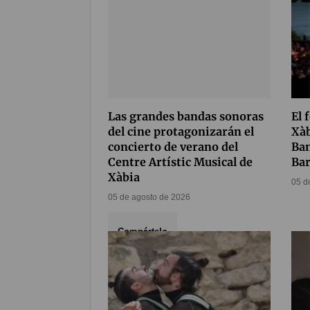
Las grandes bandas sonoras
El 
del cine protagonizarán el
Xàb
concierto de verano del
Ban
Centre Artístic Musical de
Bar
Xàbia
05 d
05 de agosto de 2026
Compártelo
82