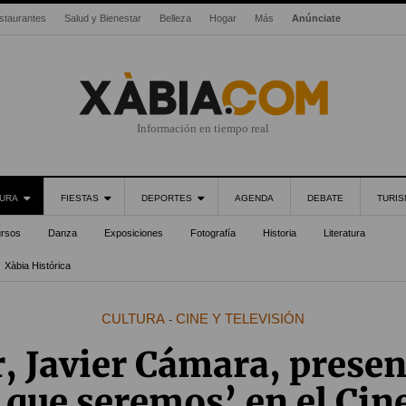
staurantes
Salud y Bienestar
Belleza
Hogar
Más
Anúnciate
Información en tiempo real
URA
FIESTAS
DEPORTES
AGENDA
DEBATE
TURI
rsos
Danza
Exposiciones
Fotografía
Historia
Literatura
Xàbia Histórica
CULTURA
CINE Y TELEVISIÓN
-
r, Javier Cámara, presen
 que seremos’ en el Cin