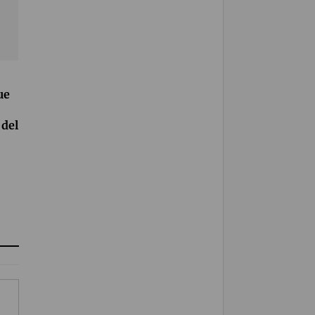
ue
del