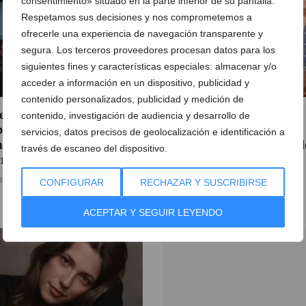
consentimiento» situado en la parte inferior de su pantalla.
Respetamos sus decisiones y nos comprometemos a
ofrecerle una experiencia de navegación transparente y
segura. Los terceros proveedores procesan datos para los
siguientes fines y características especiales: almacenar y/o
acceder a información en un dispositivo, publicidad y
contenido personalizados, publicidad y medición de
festival SONAFILM llega a
El artista Vicente Colom
contenido, investigación de audiencia y desarrollo de
ia con Bad Education
regresa a Xàbia 57 años
servicios, datos precisos de geolocalización e identificación a
d y la música de ‘Cine de
después para cerrar el cic
través de escaneo del dispositivo.
rio’
de su carrera artística
e agosto de 2026
04 de agosto de 2026
CONFIGURAR
RECHAZAR Y SUSCRIBIRSE
ACEPTAR Y SEGUIR LEYENDO