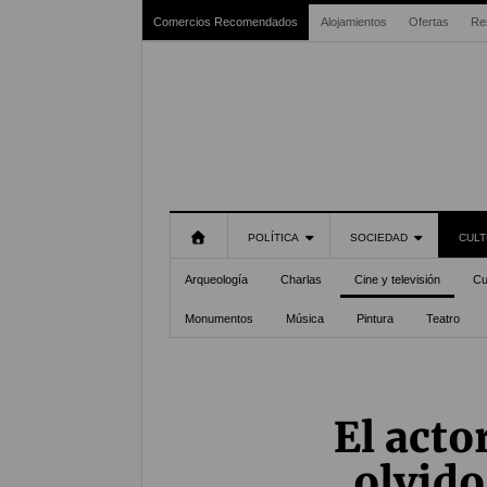
Comercios Recomendados
Alojamientos
Ofertas
Re
POLÍTICA
SOCIEDAD
CULT
Arqueología
Charlas
Cine y televisión
Cu
Monumentos
Música
Pintura
Teatro
El acto
olvido