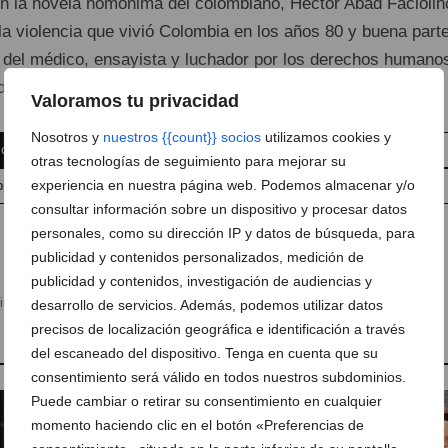
en la novela homónima del colombiano, Héctor Abad Faciolin
la violencia que vivió Colombia en los años 80 y buena part
da del médico, ensayista y luchador por los derechos humano
sde la visión de su hijo.
Valoramos tu privacidad
Nosotros y
nuestros {{count}} socios
utilizamos cookies y
 comentario
Suscríbete a la newsletter
otras tecnologías de seguimiento para mejorar su
experiencia en nuestra página web. Podemos almacenar y/o
pp
Anúnciate en javea.com
Envía tu noticia
consultar información sobre un dispositivo y procesar datos
personales, como su dirección IP y datos de búsqueda, para
publicidad y contenidos personalizados, medición de
publicidad y contenidos, investigación de audiencias y
ine y televisión
,
Cine Jayan
,
El olvido que seremos
,
Javier Cámara
desarrollo de servicios. Además, podemos utilizar datos
precisos de localización geográfica e identificación a través
del escaneado del dispositivo. Tenga en cuenta que su
consentimiento será válido en todos nuestros subdominios.
Puede cambiar o retirar su consentimiento en cualquier
momento haciendo clic en el botón «Preferencias de