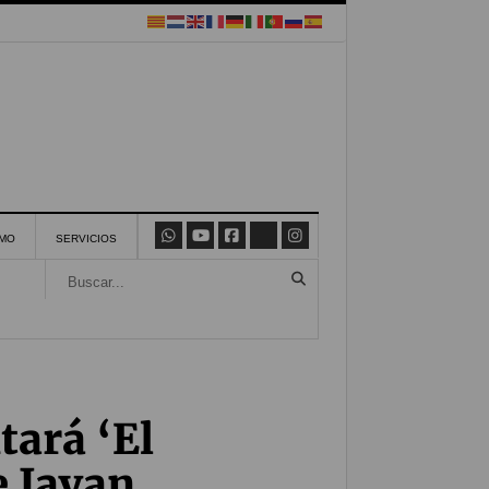
SMO
SERVICIOS
tará ‘El
e Jayan