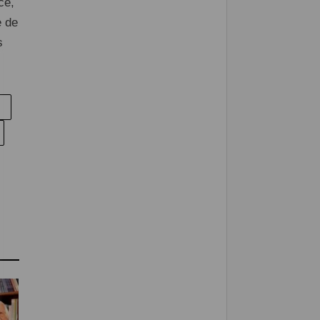
ce,
e de
s