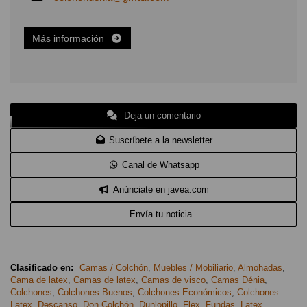
Más información
Deja un comentario
Suscríbete a la newsletter
Canal de Whatsapp
Anúnciate en javea.com
Envía tu noticia
Clasificado en:
Camas / Colchón
,
Muebles / Mobiliario
,
Almohadas
,
Cama de latex
,
Camas de latex
,
Camas de visco
,
Camas Dénia
,
Colchones
,
Colchones Buenos
,
Colchones Económicos
,
Colchones
Latex
,
Descanso
,
Don Colchón
,
Dunlopillo
,
Flex
,
Fundas
,
Latex
,