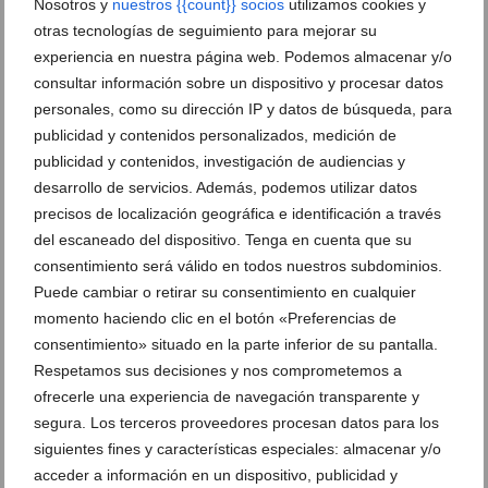
Nosotros y
nuestros {{count}} socios
utilizamos cookies y
otras tecnologías de seguimiento para mejorar su
experiencia en nuestra página web. Podemos almacenar y/o
consultar información sobre un dispositivo y procesar datos
personales, como su dirección IP y datos de búsqueda, para
publicidad y contenidos personalizados, medición de
publicidad y contenidos, investigación de audiencias y
desarrollo de servicios. Además, podemos utilizar datos
precisos de localización geográfica e identificación a través
del escaneado del dispositivo. Tenga en cuenta que su
consentimiento será válido en todos nuestros subdominios.
Puede cambiar o retirar su consentimiento en cualquier
Todo lo que necesitas para dormir bien, ahora a un
momento haciendo clic en el botón «Preferencias de
paso de ti: la reciente apertura de Don Colchón en el
centro de Dénia
consentimiento» situado en la parte inferior de su pantalla.
Respetamos sus decisiones y nos comprometemos a
04 de diciembre de 2025
ofrecerle una experiencia de navegación transparente y
segura. Los terceros proveedores procesan datos para los
siguientes fines y características especiales: almacenar y/o
acceder a información en un dispositivo, publicidad y