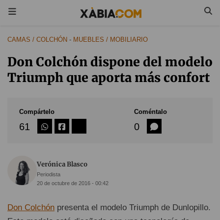
CAMAS / COLCHÓN
-
MUEBLES / MOBILIARIO
Don Colchón dispone del modelo
Triumph que aporta más confort
Compártelo
Coméntalo
61
0
Verónica Blasco
Periodista
20 de octubre de 2016 - 00:42
Don Colchón
presenta el modelo Triumph de Dunlopillo.