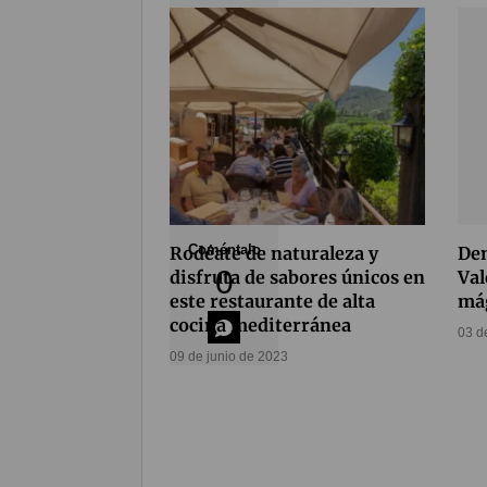
Compártelo
64
Coméntalo
Rodéate de naturaleza y
Dem
0
disfruta de sabores únicos en
Val
este restaurante de alta
mág
cocina mediterránea
03 d
09 de junio de 2023