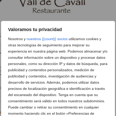
Valoramos tu privacidad
estaurante Vall de Cavall
Nosotros y
nuestros {{count}} socios
utilizamos cookies y
otras tecnologías de seguimiento para mejorar su
experiencia en nuestra página web. Podemos almacenar y/o
consultar información sobre un dispositivo y procesar datos
personales, como su dirección IP y datos de búsqueda, para
publicidad y contenidos personalizados, medición de
publicidad y contenidos, investigación de audiencias y
desarrollo de servicios. Además, podemos utilizar datos
ional 332 - pda.benisaina, 3 (Gata de Gorgos)
Ver en Google
precisos de localización geográfica e identificación a través
del escaneado del dispositivo. Tenga en cuenta que su
consentimiento será válido en todos nuestros subdominios.
 75
Puede cambiar o retirar su consentimiento en cualquier
ll.es
momento haciendo clic en el botón «Preferencias de