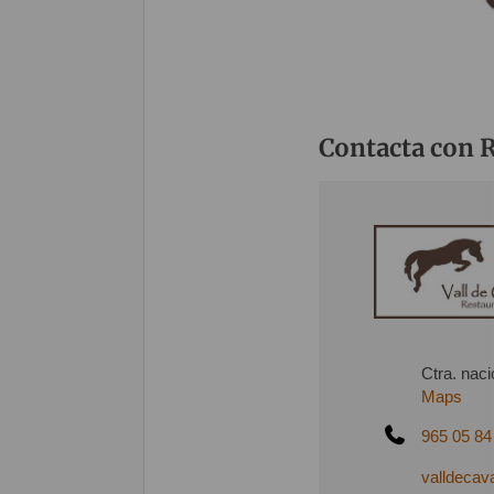
Contacta con R
Ctra. nac
Maps
965 05 84
valldecava