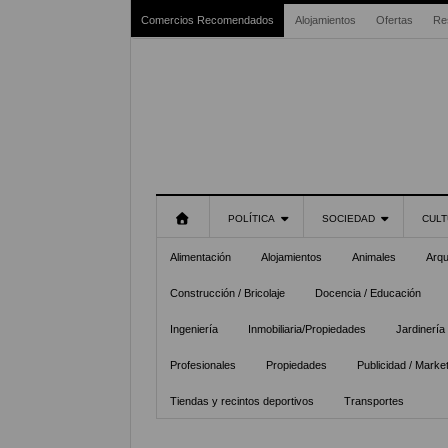
Comercios Recomendados
Alojamientos
Ofertas
Re
POLÍTICA
SOCIEDAD
CULT
Alimentación
Alojamientos
Animales
Arqu
Construcción / Bricolaje
Docencia / Educación
Ingeniería
Inmobiliaria/Propiedades
Jardinería
Profesionales
Propiedades
Publicidad / Marke
Tiendas y recintos deportivos
Transportes