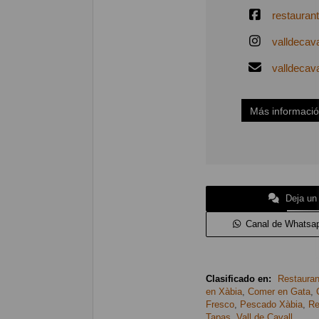
restaurant
valldecava
valldecav
Más informaci
Deja un
Canal de Whatsa
Clasificado en:
Restauran
en Xàbia
,
Comer en Gata
,
Fresco
,
Pescado Xàbia
,
Re
Tapas
,
Vall de Cavall