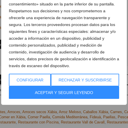
consentimiento» situado en la parte inferior de su pantalla.
evalldecavall
Respetamos sus decisiones y nos comprometemos a
llrestaurante
ofrecerle una experiencia de navegación transparente y
segura. Los terceros proveedores procesan datos para los
all@gmail.com
siguientes fines y características especiales: almacenar y/o
acceder a información en un dispositivo, publicidad y
ón
contenido personalizados, publicidad y medición de
contenido, investigación de audiencia y desarrollo de
servicios, datos precisos de geolocalización e identificación a
través de escaneo del dispositivo.
 comentario
Suscríbete a la newsletter
CONFIGURAR
RECHAZAR Y SUSCRIBIRSE
pp
Anúnciate en javea.com
Envía tu noticia
ACEPTAR Y SEGUIR LEYENDO
tes
,
Arroces
,
Arroces secos Xàbia
,
Arroz Meloso
,
Caballos Xàbia
,
Carnes
,
C
Comer en Xàbia
,
Comer Paella
,
Comida Mediterránea
,
Fideuà
,
Paellas
,
Pesc
staurante
,
Restaurante con Piscina
,
Restaurante Vall de Cavall
,
Restaurante