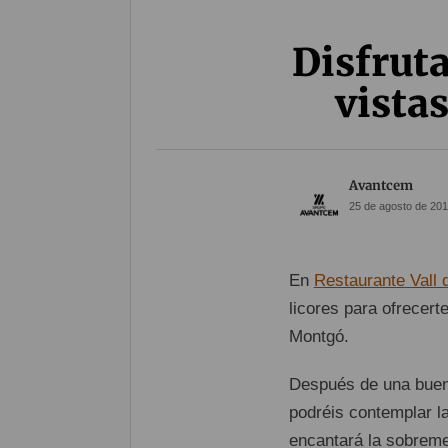
Disfruta
vistas
Avantcem
25 de agosto de 201
En
Restaurante Vall 
licores para ofrecert
Montgó.
Después de una buena
podréis contemplar l
encantará la sobremes