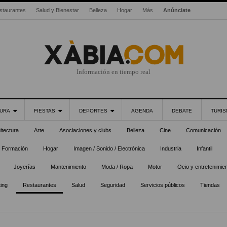
staurantes
Salud y Bienestar
Belleza
Hogar
Más
Anúnciate
Información en tiempo real
URA
FIESTAS
DEPORTES
AGENDA
DEBATE
TURI
itectura
Arte
Asociaciones y clubs
Belleza
Cine
Comunicación
Formación
Hogar
Imagen / Sonido / Electrónica
Industria
Infantil
Joyerías
Mantenimiento
Moda / Ropa
Motor
Ocio y entretenimie
ting
Restaurantes
Salud
Seguridad
Servicios públicos
Tiendas