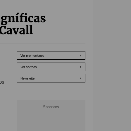
agníficas
 Cavall
Ver promociones
Ver sorteos
Newsletter
os