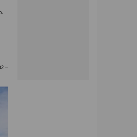
o.
32 –