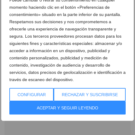
momento haciendo clic en el botón «Preferencias de
consentimiento» situado en la parte inferior de su pantalla.
Respetamos sus decisiones y nos comprometemos a
ofrecerle una experiencia de navegación transparente y
segura. Los terceros proveedores procesan datos para los
siguientes fines y características especiales: almacenar y/o
Llega la temporada de la moto en la Marina Alta
acceder a información en un dispositivo, publicidad y
07 de abril de 2026
contenido personalizados, publicidad y medición de
contenido, investigación de audiencia y desarrollo de
servicios, datos precisos de geolocalización e identificación a
Xàbia Motor
través de escaneo del dispositivo.
17 de octubre de 2025
CONFIGURAR
RECHAZAR Y SUSCRIBIRSE
ACEPTAR Y SEGUIR LEYENDO