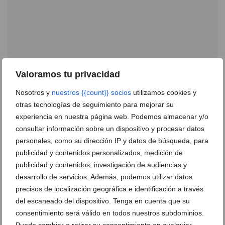
Valoramos tu privacidad
Nosotros y
nuestros {{count}} socios
utilizamos cookies y
otras tecnologías de seguimiento para mejorar su
Los 5 mejores coches para irte de vacaciones este
experiencia en nuestra página web. Podemos almacenar y/o
verano
consultar información sobre un dispositivo y procesar datos
personales, como su dirección IP y datos de búsqueda, para
29 de junio de 2026
publicidad y contenidos personalizados, medición de
publicidad y contenidos, investigación de audiencias y
desarrollo de servicios. Además, podemos utilizar datos
precisos de localización geográfica e identificación a través
del escaneado del dispositivo. Tenga en cuenta que su
consentimiento será válido en todos nuestros subdominios.
Puede cambiar o retirar su consentimiento en cualquier