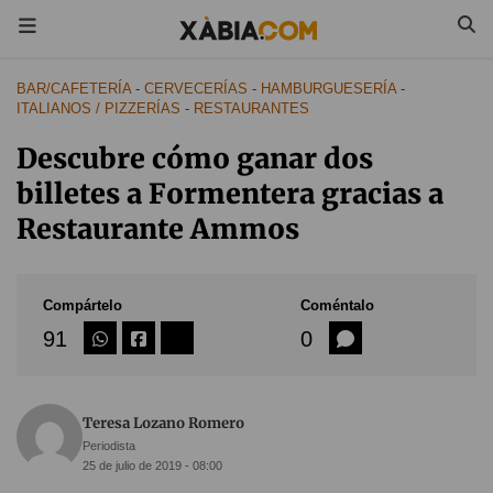
BAR/CAFETERÍA
-
CERVECERÍAS
-
HAMBURGUESERÍA
-
ITALIANOS / PIZZERÍAS
-
RESTAURANTES
Descubre cómo ganar dos
billetes a Formentera gracias a
Restaurante Ammos
Compártelo
Coméntalo
91
0
Teresa Lozano Romero
Periodista
25 de julio de 2019 - 08:00