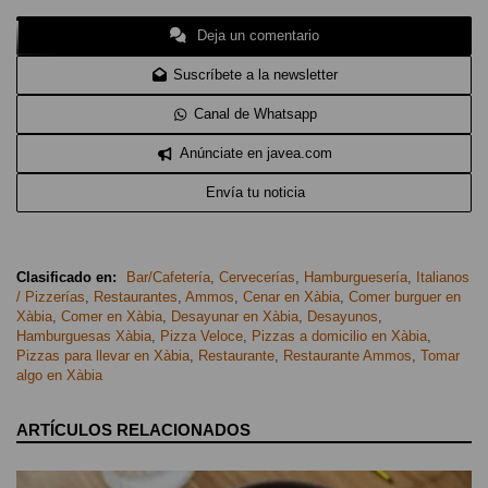
Deja un comentario
Suscríbete a la newsletter
Canal de Whatsapp
Anúnciate en javea.com
Envía tu noticia
Clasificado en:
Bar/Cafetería
,
Cervecerías
,
Hamburguesería
,
Italianos
/ Pizzerías
,
Restaurantes
,
Ammos
,
Cenar en Xàbia
,
Comer burguer en
Xàbia
,
Comer en Xàbia
,
Desayunar en Xàbia
,
Desayunos
,
Hamburguesas Xàbia
,
Pizza Veloce
,
Pizzas a domicilio en Xàbia
,
Pizzas para llevar en Xàbia
,
Restaurante
,
Restaurante Ammos
,
Tomar
algo en Xàbia
ARTÍCULOS RELACIONADOS