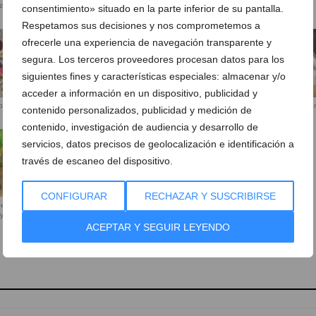
eza
acompañándolos con una buena
cocinadas a la brasa
consentimiento» situado en la parte inferior de su pantalla.
copa de vino
Respetamos sus decisiones y nos comprometemos a
ofrecerle una experiencia de navegación transparente y
segura. Los terceros proveedores procesan datos para los
siguientes fines y características especiales: almacenar y/o
acceder a información en un dispositivo, publicidad y
aborados con
Pulpo a la parrilla con patatas y
Tartar preparado minuciosame
contenido personalizados, publicidad y medición de
aceite de pimentón
con productos de calidad
contenido, investigación de audiencia y desarrollo de
servicios, datos precisos de geolocalización e identificación a
través de escaneo del dispositivo.
CONFIGURAR
RECHAZAR Y SUSCRIBIRSE
 elaboración
 y fusión
ACEPTAR Y SEGUIR LEYENDO