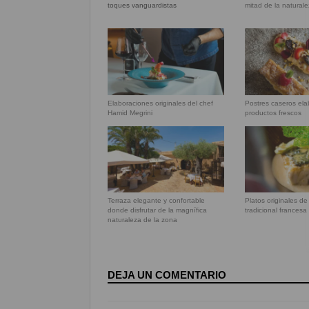
toques vanguardistas
mitad de la natural
Elaboraciones originales del chef
Postres caseros el
Hamid Megrini
productos frescos
Terraza elegante y confortable
Platos originales de
donde disfrutar de la magnífica
tradicional francesa
naturaleza de la zona
DEJA UN COMENTARIO