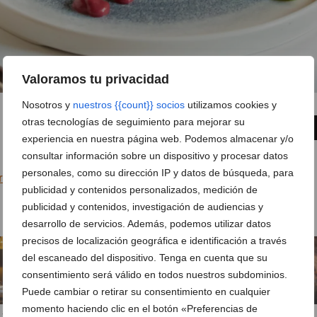
Valoramos tu privacidad
Nosotros y
nuestros {{count}} socios
utilizamos cookies y
otras tecnologías de seguimiento para mejorar su
1 de 10
FOTO SIGUIENTE
experiencia en nuestra página web. Podemos almacenar y/o
consultar información sobre un dispositivo y procesar datos
personales, como su dirección IP y datos de búsqueda, para
render por la cocina fusión de este acogedor restaurante en
publicidad y contenidos personalizados, medición de
publicidad y contenidos, investigación de audiencias y
desarrollo de servicios. Además, podemos utilizar datos
precisos de localización geográfica e identificación a través
del escaneado del dispositivo. Tenga en cuenta que su
consentimiento será válido en todos nuestros subdominios.
Puede cambiar o retirar su consentimiento en cualquier
momento haciendo clic en el botón «Preferencias de
y acogedora en
Degusta tus platos
Deliciosas piezas de carne