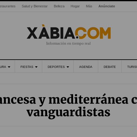
staurantes
Salud y Bienestar
Belleza
Hogar
Más
Anúnciate
Información en tiempo real
URA
FIESTAS
DEPORTES
AGENDA
DEBATE
TURI
ancesa y mediterránea 
vanguardistas