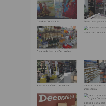
Cuadros Decorxabia
Decorxabia proucto
Productos Decorxab
Estantería brochas Decorxabia
Karcher en Jávea – Decorxabia
Pinturas de calidad
DecorXàbia
Sorteo de una caja