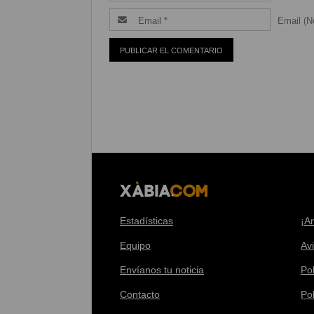
Email (Ne
Estadísticas
¡A
Equipo
Av
Envíanos tu noticia
Pol
Contacto
Po