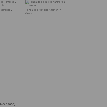
 esmaltes y
Tienda de productos Karcher en
a
Jávea
Necesario)