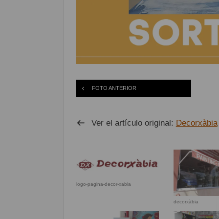
FOTO ANTERIOR
Ver el artículo original:
Decorxàbia
logo-pagina-decor-xabia
decorxàbia