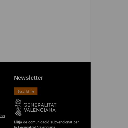
Newsletter
Suscribirme
ias
Mitjà de comunicació subvencionat per
la Generalitat Valenciana