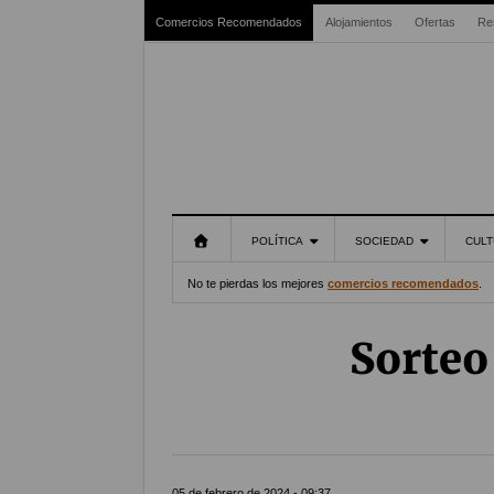
Comercios Recomendados
Alojamientos
Ofertas
Re
POLÍTICA
SOCIEDAD
CULT
No te pierdas los mejores
comercios recomendados
.
Sorteo
05 de febrero de 2024 - 09:37