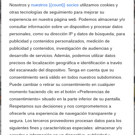
Nosotros y
nuestros {{count}} socios
utilizamos cookies y
otras tecnologías de seguimiento para mejorar su
experiencia en nuestra página web. Podemos almacenar y/o
consultar información sobre un dispositivo y procesar datos
s
Decorxabia tienda
decorxàbia
personales, como su dirección IP y datos de búsqueda, para
publicidad y contenidos personalizados, medición de
ia
Pinturas óleo Decorxàbia
publicidad y contenidos, investigación de audiencias y
desarrollo de servicios. Además, podemos utilizar datos
precisos de localización geográfica e identificación a través
del escaneado del dispositivo. Tenga en cuenta que su
Caja pinturas óleo Decorxabia
consentimiento será válido en todos nuestros subdominios.
Puede cambiar o retirar su consentimiento en cualquier
Tienda pinturas Jávea – DecorXàbia
momento haciendo clic en el botón «Preferencias de
consentimiento» situado en la parte inferior de su pantalla.
Respetamos sus decisiones y nos comprometemos a
 Jávea –
Pinturas en Jávea – Decorxàb
ofrecerle una experiencia de navegación transparente y
segura. Los terceros proveedores procesan datos para los
siguientes fines y características especiales: almacenar y/o
 de óleos Van
Decorxàbia sortea una máquina
Comprar pintura en Jávea –
acceder a información en un dispositivo, publicidad y