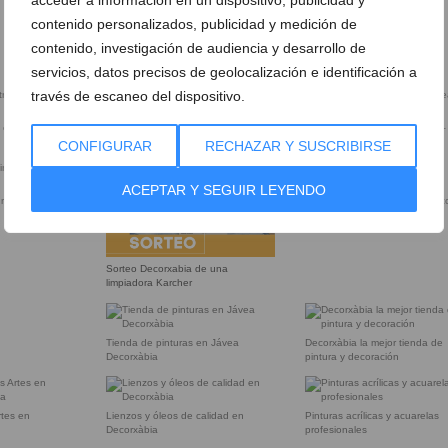
Kärcher para limpiar los cristales
DecorXàbia
contenido personalizados, publicidad y medición de
contenido, investigación de audiencia y desarrollo de
servicios, datos precisos de geolocalización e identificación a
través de escaneo del dispositivo.
s en Jávea –
Material de arte en Jávea –
Material de pintura en Jávea –
DecorXàbia
DecorXàbia
CONFIGURAR
RECHAZAR Y SUSCRIBIRSE
ACEPTAR Y SEGUIR LEYENDO
uras DecorXàbia
Sorteo Decorxabia en Jávea.
Sorteo Decorxabia de una
limpiadora Karcher
Tienda de pinturas en Jávea
Decorxàbia la mejor tienda de
Decorxàbia
pintura y decoración
rtes en
Lienzos y óleos de calidad en
Pinturas acrílicas y acuarelas
Decorxàbia
profesionales