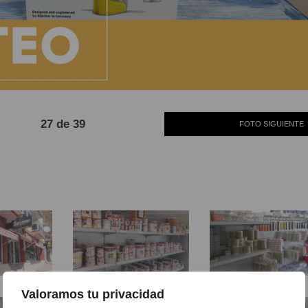
27 de 39
FOTO SIGUIENTE
Barniz Decorxabia
Brochas Decorxàbia
Valoramos tu privacidad