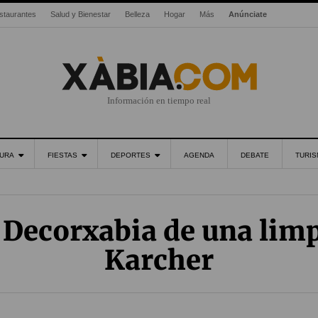
staurantes
Salud y Bienestar
Belleza
Hogar
Más
Anúnciate
Información en tiempo real
URA
FIESTAS
DEPORTES
AGENDA
DEBATE
TURI
 Decorxabia de una lim
Karcher