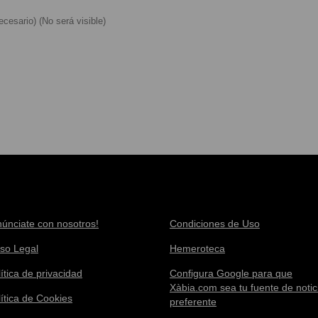
cesario) (No será visible)
núnciate con nosotros!
Condiciones de Uso
iso Legal
Hemeroteca
ítica de privacidad
Configura Google para que
Xàbia.com sea tu fuente de notic
lítica de Cookies
preferente