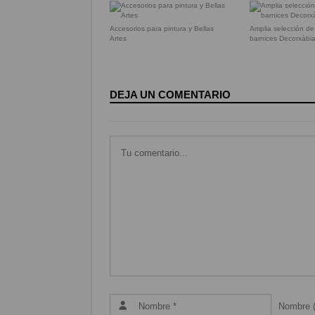
Accesorios para pintura y Bellas
Amplia selección de
Artes
barnices Decorxàbi
DEJA UN COMENTARIO
Nombre (