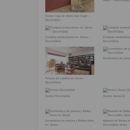
Gogh – Decorxàbia
Sorteo caja de óleos Van Gogh –
Decorxàbia
Comprar protecciones en Jávea –
Comprar suministro
DecorXàbia
DecorXàbia
Suministros de pint
Pintura de calidad en Jávea –
DecorXàbia
Sorteo Decorxàbia
Sorteo Jávea (1)
Suministros de pintura y Bellas Artes
Material de Bellas A
en Jávea
Decorxàbia Jávea