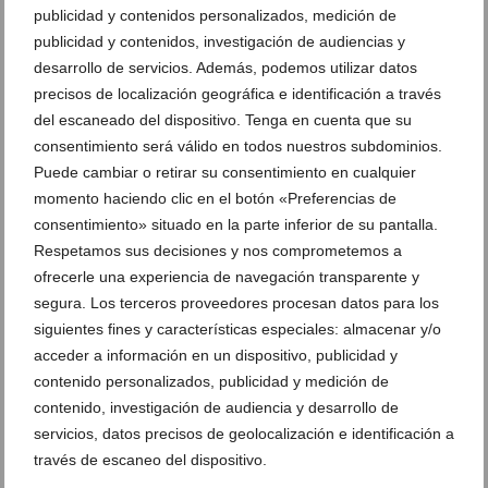
publicidad y contenidos personalizados, medición de
Deja un comentario
publicidad y contenidos, investigación de audiencias y
Suscríbete a la newsletter
desarrollo de servicios. Además, podemos utilizar datos
precisos de localización geográfica e identificación a través
Canal de Whatsapp
del escaneado del dispositivo. Tenga en cuenta que su
Anúnciate en javea.com
consentimiento será válido en todos nuestros subdominios.
Puede cambiar o retirar su consentimiento en cualquier
Envía tu noticia
momento haciendo clic en el botón «Preferencias de
consentimiento» situado en la parte inferior de su pantalla.
Respetamos sus decisiones y nos comprometemos a
Clasificado en:
Comercios y Servicios
,
Animales
,
Veterinarios
,
ofrecerle una experiencia de navegación transparente y
Animalets Centro Veterinario
,
Rosa Seresola
segura. Los terceros proveedores procesan datos para los
siguientes fines y características especiales: almacenar y/o
ARTÍCULOS RELACIONADOS
acceder a información en un dispositivo, publicidad y
contenido personalizados, publicidad y medición de
contenido, investigación de audiencia y desarrollo de
servicios, datos precisos de geolocalización e identificación a
través de escaneo del dispositivo.