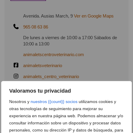
Avenida. Ausias March, 9
Ver en Google Maps
965 08 63 86
De lunes a viernes de 10:00 a 17:00 Sábados de
10:00 a 13:00
animaletscentroveterinario.com
animaletsveterinario
animalets_centro_veterinario
animalets.rosa@gmail.com
Valoramos tu privacidad
Nosotros y
nuestros {{count}} socios
utilizamos cookies y
Más información
otras tecnologías de seguimiento para mejorar su
experiencia en nuestra página web. Podemos almacenar y/o
consultar información sobre un dispositivo y procesar datos
personales, como su dirección IP y datos de búsqueda, para