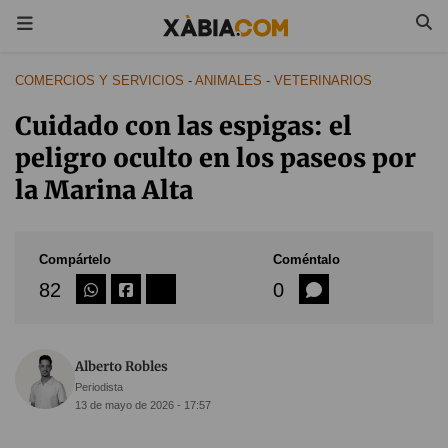
COMERCIOS Y SERVICIOS
-
ANIMALES
-
VETERINARIOS
Cuidado con las espigas: el
peligro oculto en los paseos por
la Marina Alta
Compártelo
Coméntalo
82
0
Alberto Robles
Periodista
13 de mayo de 2026 - 17:57