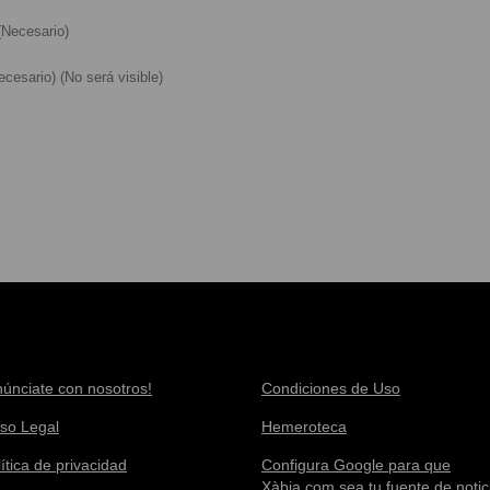
Necesario)
cesario) (No será visible)
núnciate con nosotros!
Condiciones de Uso
iso Legal
Hemeroteca
ítica de privacidad
Configura Google para que
Xàbia.com sea tu fuente de notic