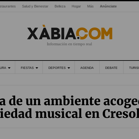
staurantes
Salud y Bienestar
Belleza
Hogar
Más
Anúnciate
Información en tiempo real
URA
FIESTAS
DEPORTES
AGENDA
DEBATE
TURI
ta de un ambiente acoge
iedad musical en Creso