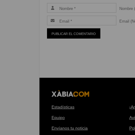
Nombre (
Email (Ne
Estadísticas
¡A
Equipo
Av
Envíanos tu noticia
Pol