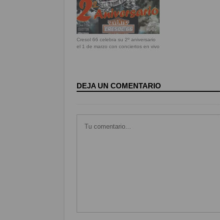
Cresol 66 celebra su 2º aniversario
el 1 de marzo con conciertos en vivo
DEJA UN COMENTARIO