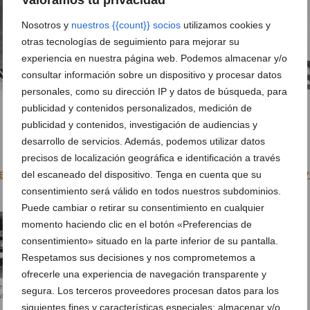
Nosotros y
nuestros {{count}} socios
utilizamos cookies y
otras tecnologías de seguimiento para mejorar su
experiencia en nuestra página web. Podemos almacenar y/o
consultar información sobre un dispositivo y procesar datos
personales, como su dirección IP y datos de búsqueda, para
publicidad y contenidos personalizados, medición de
2 de 2
publicidad y contenidos, investigación de audiencias y
desarrollo de servicios. Además, podemos utilizar datos
precisos de localización geográfica e identificación a través
elebra su 2º aniversario el 1 de marzo con conciertos en vi
del escaneado del dispositivo. Tenga en cuenta que su
consentimiento será válido en todos nuestros subdominios.
Puede cambiar o retirar su consentimiento en cualquier
momento haciendo clic en el botón «Preferencias de
consentimiento» situado en la parte inferior de su pantalla.
Respetamos sus decisiones y nos comprometemos a
ofrecerle una experiencia de navegación transparente y
iente acogedor
segura. Los terceros proveedores procesan datos para los
l en Cresol 66
siguientes fines y características especiales: almacenar y/o