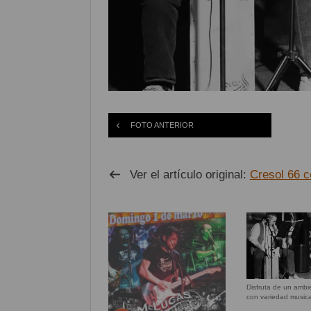
FOTO ANTERIOR
Ver el artículo original:
Cresol 66 c
Disfruta de un amb
con variedad musica