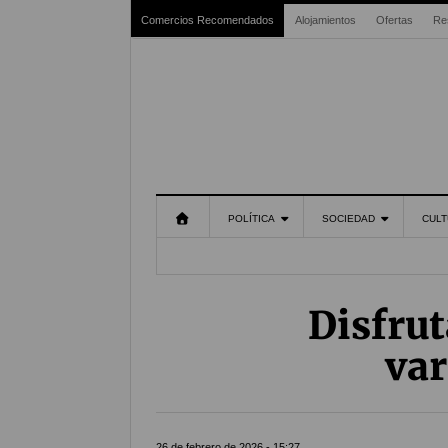
Comercios Recomendados
Alojamientos
Ofertas
Re
POLÍTICA
SOCIEDAD
CULT
Disfru
var
26 de febrero de 2026 - 15:27