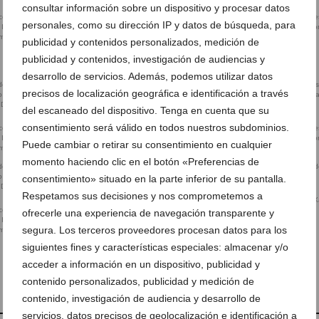
consultar información sobre un dispositivo y procesar datos
concurso escolar
Dibujo ganador del concurso e
personales, como su dirección IP y datos de búsqueda, para
a Internacional
de Dibujo por el Día Internacio
umanos 2
de los Derechos Humanos 4
publicidad y contenidos personalizados, medición de
Dibujo ganador del concurso escolar
de Dibujo por el Día Internacional
publicidad y contenidos, investigación de audiencias y
de los Derechos Humanos 3
desarrollo de servicios. Además, podemos utilizar datos
precisos de localización geográfica e identificación a través
del escaneado del dispositivo. Tenga en cuenta que su
consentimiento será válido en todos nuestros subdominios.
concurso escolar
Dibujo ganador del concurso escolar
Dibujo ganador del concurso e
a Internacional
de Dibujo por el Día Internacional
de Dibujo por el Día Internacio
Puede cambiar o retirar su consentimiento en cualquier
umanos 6
de los Derechos Humanos 7
de los Derechos Humanos 8
momento haciendo clic en el botón «Preferencias de
consentimiento» situado en la parte inferior de su pantalla.
Respetamos sus decisiones y nos comprometemos a
Rosa Cardona, alcaldesa de Xa
concurso escolar
durante el acto de entrega de
ofrecerle una experiencia de navegación transparente y
a Internacional
premios
segura. Los terceros proveedores procesan datos para los
umanos 10
Ganadores y autoridades en el acto
siguientes fines y características especiales: almacenar y/o
organizado por UNED Xàbia
acceder a información en un dispositivo, publicidad y
contenido personalizados, publicidad y medición de
contenido, investigación de audiencia y desarrollo de
servicios, datos precisos de geolocalización e identificación a