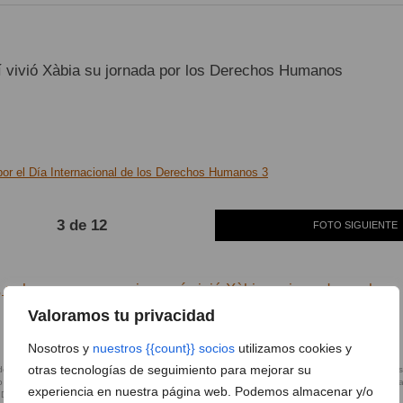
í vivió Xàbia su jornada por los Derechos Humanos
3 de 12
FOTO SIGUIENTE
, valores y compromiso: así vivió Xàbia su jornada por los
Valoramos tu privacidad
Nosotros y
nuestros {{count}} socios
utilizamos cookies y
otras tecnologías de seguimiento para mejorar su
experiencia en nuestra página web. Podemos almacenar y/o