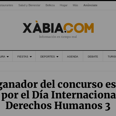
staurantes
Salud y Bienestar
Belleza
Hogar
Más
Anúnciate
Información en tiempo real
URA
FIESTAS
DEPORTES
AGENDA
DEBATE
TURI
ganador del concurso es
por el Día Internaciona
Derechos Humanos 3