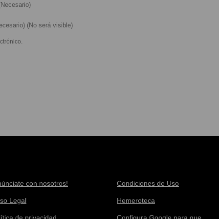
Necesario)
cesario) (No será visible)
ctrónico.
núnciate con nosotros!
Condiciones de Uso
iso Legal
Hemeroteca
ítica de privacidad
Configura Google para que