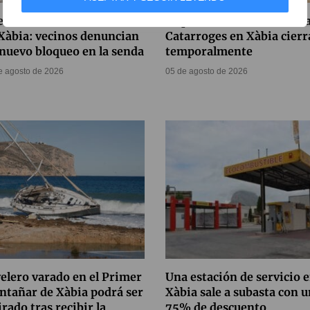
vo cierre en el Portitxol
La planta de transferenci
Xàbia: vecinos denuncian
Catarroges en Xàbia cierr
nuevo bloqueo en la senda
temporalmente
e agosto de 2026
05 de agosto de 2026
velero varado en el Primer
Una estación de servicio 
tañar de Xàbia podrá ser
Xàbia sale a subasta con u
irado tras recibir la
75% de descuento