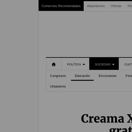
Comercios Recomendados
Alojamientos
Ofertas
Re
POLÍTICA
SOCIEDAD
CULT
Congresos
Educación
Excursiones
Feri
Urbanismo
Creama X
grat