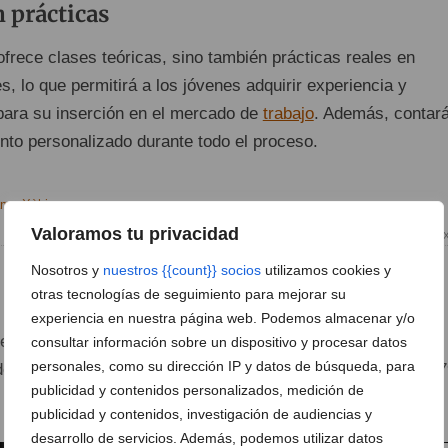
 prácticas
frece clases teóricas, sino también prácticas reales en
s, lo que permitirá a los jóvenes adquirir experiencia y
para su inserción en el mercado de
trabajo
. Además, contar
o personalizado durante todo el proceso.
Valoramos tu privacidad
Formación Creama 
Nosotros y
nuestros {{count}} socios
utilizamos cookies y
otras tecnologías de seguimiento para mejorar su
experiencia en nuestra página web. Podemos almacenar y/o
están abiertas y se pueden realizar a través del
siguiente
consultar información sobre un dispositivo y procesar datos
personales, como su dirección IP y datos de búsqueda, para
es solicitar información en
Creama
Xàbia llamando al 965 
publicidad y contenidos personalizados, medición de
publicidad y contenidos, investigación de audiencias y
desarrollo de servicios. Además, podemos utilizar datos