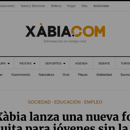
staurantes
Salud y Bienestar
Belleza
Hogar
Más
Anúnciate
Información en tiempo real
URA
FIESTAS
DEPORTES
AGENDA
DEBATE
TURI
as
Gastronomía
Naturaleza
Ocio
Playas
Solidaridad
Suces
SOCIEDAD
EDUCACIÓN
EMPLEO
-
-
àbia lanza una nueva 
uita para jóvenes sin l