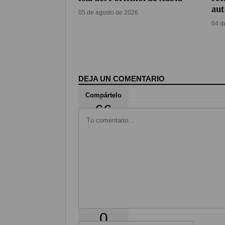
aut
05 de agosto de 2026
04 d
DEJA UN COMENTARIO
Compártelo
66
Coméntalo
0