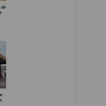
a de
a
en
n