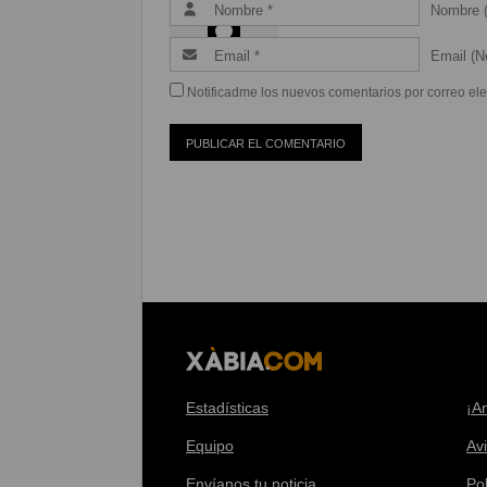
Nombre (
Email (Ne
Notificadme los nuevos comentarios por correo ele
Estadísticas
¡A
Equipo
Av
Envíanos tu noticia
Pol