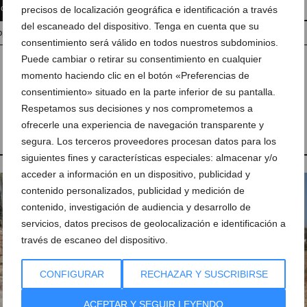
 comentario
Suscríbete a la newsletter
precisos de localización geográfica e identificación a través
del escaneado del dispositivo. Tenga en cuenta que su
pp
Anúnciate en javea.com
Envía tu noticia
consentimiento será válido en todos nuestros subdominios.
Puede cambiar o retirar su consentimiento en cualquier
momento haciendo clic en el botón «Preferencias de
consentimiento» situado en la parte inferior de su pantalla.
Respetamos sus decisiones y nos comprometemos a
,
Educación
,
Empleo
,
CREAMA
,
Cursos de formación
ofrecerle una experiencia de navegación transparente y
segura. Los terceros proveedores procesan datos para los
siguientes fines y características especiales: almacenar y/o
acceder a información en un dispositivo, publicidad y
contenido personalizados, publicidad y medición de
contenido, investigación de audiencia y desarrollo de
servicios, datos precisos de geolocalización e identificación a
través de escaneo del dispositivo.
CONFIGURAR
RECHAZAR Y SUSCRIBIRSE
ACEPTAR Y SEGUIR LEYENDO