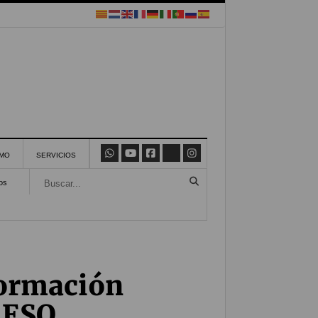
SMO
SERVICIOS
os
formación
a ESO