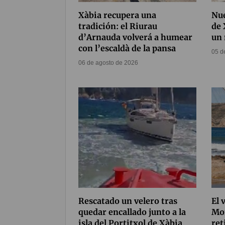
Xàbia recupera una
Nue
tradición: el Riurau
de 
d’Arnauda volverá a humear
un 
con l’escaldà de la pansa
05 d
06 de agosto de 2026
Rescatado un velero tras
El 
quedar encallado junto a la
Mon
isla del Portitxol de Xàbia
ret