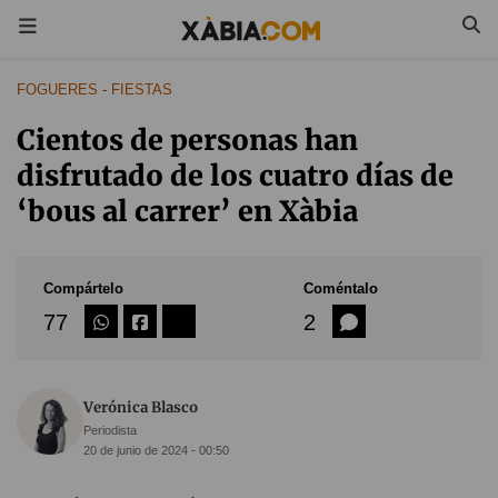
FOGUERES
-
FIESTAS
Cientos de personas han
disfrutado de los cuatro días de
‘bous al carrer’ en Xàbia
Compártelo
Coméntalo
77
2
Verónica Blasco
Periodista
20 de junio de 2024 - 00:50