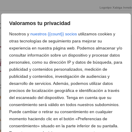
Logotipo Xabiga Inmobil
Valoramos tu privacidad
Xabiga Inmobiliaria
Nosotros y
nuestros {{count}} socios
utilizamos cookies y
otras tecnologías de seguimiento para mejorar su
experiencia en nuestra página web. Podemos almacenar y/o
consultar información sobre un dispositivo y procesar datos
personales, como su dirección IP y datos de búsqueda, para
publicidad y contenidos personalizados, medición de
publicidad y contenidos, investigación de audiencias y
desarrollo de servicios. Además, podemos utilizar datos
Cristo del Mar, 33
Ver en Google Maps
precisos de localización geográfica e identificación a través
9 52 19
del escaneado del dispositivo. Tenga en cuenta que su
consentimiento será válido en todos nuestros subdominios.
3 57 95
Puede cambiar o retirar su consentimiento en cualquier
momento haciendo clic en el botón «Preferencias de
.net
consentimiento» situado en la parte inferior de su pantalla.
a@xabiga.net