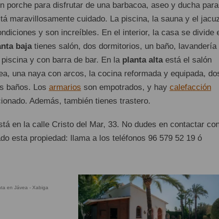
 un porche para disfrutar de una barbacoa, aseo y ducha para
está maravillosamente cuidado. La piscina, la sauna y el jacu
ndiciones y son increíbles. En el interior, la casa se divide 
anta baja
tienes salón, dos dormitorios, un baño, lavandería
a piscina y con barra de bar. En la
planta alta
está el salón
, una naya con arcos, la cocina reformada y equipada, do
os baños. Los
armarios
son empotrados, y hay
calefacción
cionado. Además, también tienes trastero.
tá en la calle Cristo del Mar, 33. No dudes en contactar co
sado esta propiedad: llama a los teléfonos 96 579 52 19 ó
nta en Jávea - Xabiga