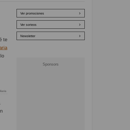
Ver promociones
Ver sorteos
Newsletter
é te
aria
lo
iaria
a
on