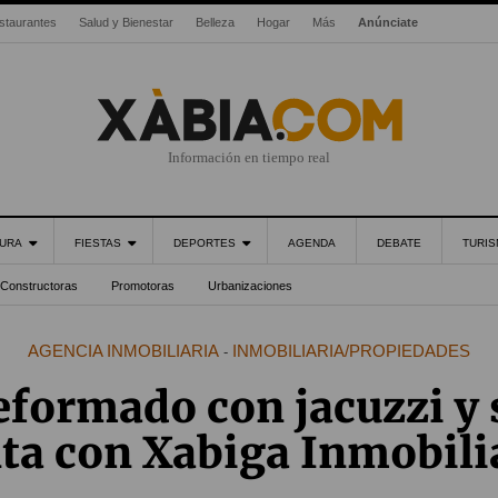
staurantes
Salud y Bienestar
Belleza
Hogar
Más
Anúnciate
Información en tiempo real
URA
FIESTAS
DEPORTES
AGENDA
DEBATE
TURI
Constructoras
Promotoras
Urbanizaciones
AGENCIA INMOBILIARIA
INMOBILIARIA/PROPIEDADES
-
eformado con jacuzzi y
ta con Xabiga Inmobili