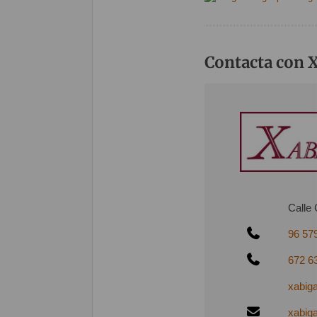
Contacta con 
Calle 
96 57
672 6
xabiga
xabig