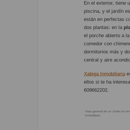
En el exterior, tiene
piscina, y el jardín 
están en perfectas co
dos plantas: en la
pl
el porche abierto a l
comedor con chimenea
dormitorios más y d
central y aire acondi
Xabiga Inmobiliaria
es
ellos si te ha intere
609662202.
Vista general de un chalet en ve
Inmobiliaria