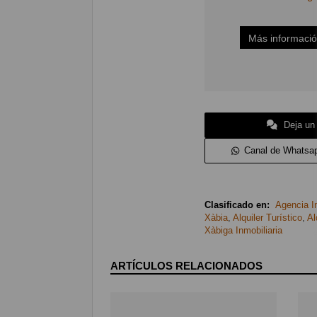
Más informaci
Deja un
Canal de Whatsa
Clasificado en:
Agencia In
Xàbia
,
Alquiler Turístico
,
Al
Xàbiga Inmobiliaria
ARTÍCULOS RELACIONADOS