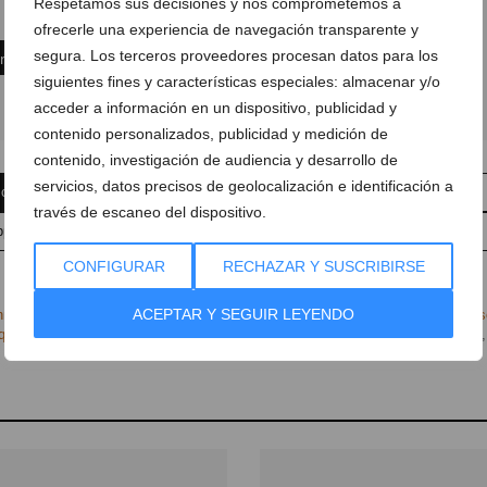
Respetamos sus decisiones y nos comprometemos a
ofrecerle una experiencia de navegación transparente y
segura. Los terceros proveedores procesan datos para los
ón
siguientes fines y características especiales: almacenar y/o
acceder a información en un dispositivo, publicidad y
contenido personalizados, publicidad y medición de
contenido, investigación de audiencia y desarrollo de
servicios, datos precisos de geolocalización e identificación a
 comentario
Suscríbete a la newsletter
través de escaneo del dispositivo.
pp
Anúnciate en javea.com
Envía tu noticia
CONFIGURAR
RECHAZAR Y SUSCRIBIRSE
ACEPTAR Y SEGUIR LEYENDO
mobiliaria
,
Inmobiliaria/Propiedades
,
Alquiler
,
Alquiler casa Xàbia
,
Alquiler pi
quiler Vacacional
,
Comprar casa Xàbia
,
Inmobiliaria Xàbia
,
Venta casa Xàbia
,