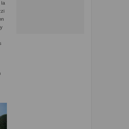
 la
zzi
en
 y
s
n