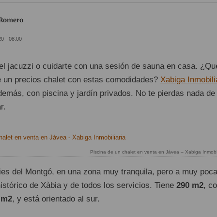
 Romero
20 - 08:00
del jacuzzi o cuidarte con una sesión de sauna en casa. ¿Qu
de un precios chalet con estas comodidades?
Xabiga Inmobili
demás, con piscina y jardín privados. No te pierdas nada de 
r.
Piscina de un chalet en venta en Jávea – Xabiga Inmobil
 pies del Montgó, en una zona muy tranquila, pero a muy poc
histórico de Xàbia y de todos los servicios. Tiene
290 m2
, c
 m2
, y está orientado al sur.