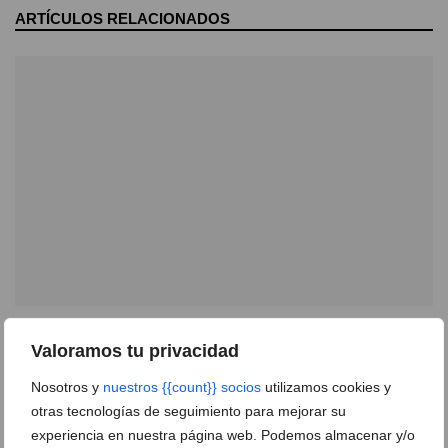
ARTÍCULOS RELACIONADOS
Casa de pueblo en venta de grandes dimensiones y
Valoramos tu privacidad
terraza en el corazón de Teulada
09 de abril de 2026
Nosotros y
nuestros {{count}} socios
utilizamos cookies y
otras tecnologías de seguimiento para mejorar su
experiencia en nuestra página web. Podemos almacenar y/o