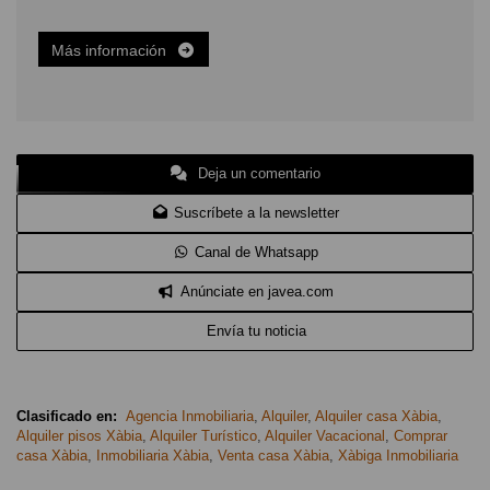
Más información
Deja un comentario
Suscríbete a la newsletter
Canal de Whatsapp
Anúnciate en javea.com
Envía tu noticia
Clasificado en:
Agencia Inmobiliaria
,
Alquiler
,
Alquiler casa Xàbia
,
Alquiler pisos Xàbia
,
Alquiler Turístico
,
Alquiler Vacacional
,
Comprar
casa Xàbia
,
Inmobiliaria Xàbia
,
Venta casa Xàbia
,
Xàbiga Inmobiliaria