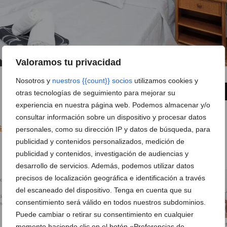
Valoramos tu privacidad
Nosotros y
nuestros {{count}} socios
utilizamos cookies y
4 de 18
FOTO SIGUIENTE
otras tecnologías de seguimiento para mejorar su
experiencia en nuestra página web. Podemos almacenar y/o
consultar información sobre un dispositivo y procesar datos
: la villa con las vistas al azul de Jávea que te costará
personales, como su dirección IP y datos de búsqueda, para
publicidad y contenidos personalizados, medición de
publicidad y contenidos, investigación de audiencias y
desarrollo de servicios. Además, podemos utilizar datos
precisos de localización geográfica e identificación a través
del escaneado del dispositivo. Tenga en cuenta que su
cón al Mar con
consentimiento será válido en todos nuestros subdominios.
anquilidad
Puede cambiar o retirar su consentimiento en cualquier
Espacios interiores acogedore
Espacio de estar amplio con
momento haciendo clic en el botón «Preferencias de