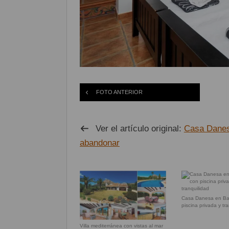
FOTO ANTERIOR
Ver el artículo original:
Casa Danesa
abandonar
Casa Danesa en Bal
piscina privada y tr
Villa mediterránea con vistas al mar