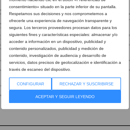
estilo mediterráneo
decoración mediterránea acogedora
consentimiento» situado en la parte inferior de su pantalla.
Respetamos sus decisiones y nos comprometemos a
Salón luminoso con grandes
Baño completo con diseño fun
ofrecerle una experiencia de navegación transparente y
noso con vistas
ventanales y vistas al mar
y acabados modernos
segura. Los terceros proveedores procesan datos para los
acogedor
siguientes fines y características especiales: almacenar y/o
acceder a información en un dispositivo, publicidad y
funcional con
Cocina funcional abierta al comedor
Comedor interior conectado c
contenido personalizados, publicidad y medición de
omedor
cocina equipada
contenido, investigación de audiencia y desarrollo de
servicios, datos precisos de geolocalización e identificación a
través de escaneo del dispositivo.
 amplio y bien
Zona de barbacoa y comedor
Jardín privado con espacios p
exterior en villa de Jávea
relajarse al aire libre
CONFIGURAR
RECHAZAR Y SUSCRIBIRSE
panorámicas al
ACEPTAR Y SEGUIR LEYENDO