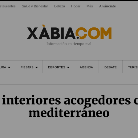
staurantes
Salud y Bienestar
Belleza
Hogar
Más
Anúnciate
Información en tiempo real
URA
FIESTAS
DEPORTES
AGENDA
DEBATE
TURI
 interiores acogedores c
mediterráneo