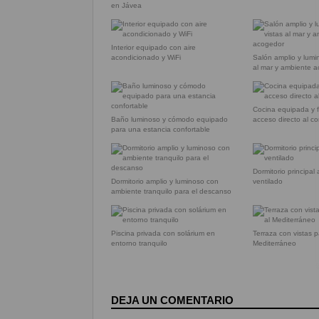
en Jávea
Interior equipado con aire
acondicionado y WiFi
Salón amplio y lumi
al mar y ambiente 
Cocina equipada y 
Baño luminoso y cómodo equipado
acceso directo al c
para una estancia confortable
Dormitorio principal
Dormitorio amplio y luminoso con
ventilado
ambiente tranquilo para el descanso
Piscina privada con solárium en
Terraza con vistas 
entorno tranquilo
Mediterráneo
DEJA UN COMENTARIO