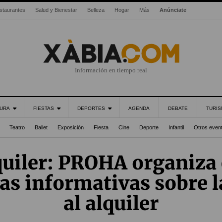
staurantes
Salud y Bienestar
Belleza
Hogar
Más
Anúnciate
Información en tiempo real
URA
FIESTAS
DEPORTES
AGENDA
DEBATE
TURI
Teatro
Ballet
Exposición
Fiesta
Cine
Deporte
Infantil
Otros even
uiler: PROHA organiza
as informativas sobre 
al alquiler