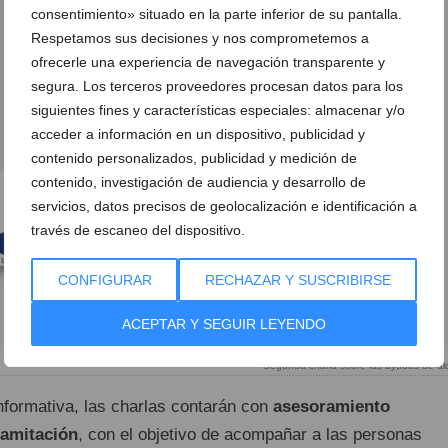
consentimiento» situado en la parte inferior de su pantalla.
Respetamos sus decisiones y nos comprometemos a
ofrecerle una experiencia de navegación transparente y
segura. Los terceros proveedores procesan datos para los
siguientes fines y características especiales: almacenar y/o
acceder a información en un dispositivo, publicidad y
contenido personalizados, publicidad y medición de
contenido, investigación de audiencia y desarrollo de
servicios, datos precisos de geolocalización e identificación a
través de escaneo del dispositivo.
CONFIGURAR
RECHAZAR Y SUSCRIBIRSE
ACEPTAR Y SEGUIR LEYENDO
Segunda charla sobre las ayudas de alq
nformativa, las charlas contarán con
asesoramiento
ramitación
, con el objetivo de acompañar a las personas