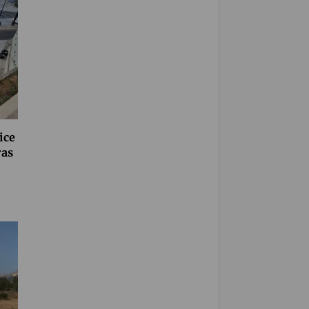
ice
ras