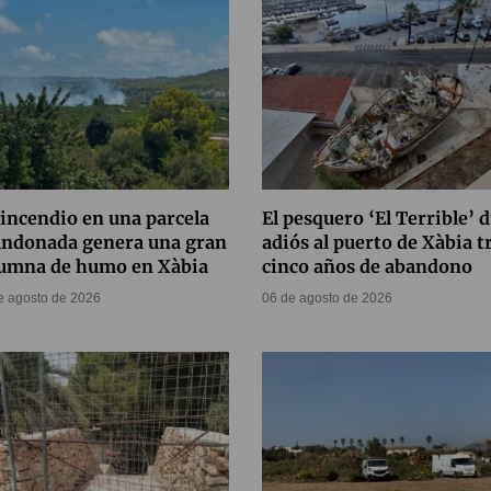
incendio en una parcela
El pesquero ‘El Terrible’ d
andonada genera una gran
adiós al puerto de Xàbia t
lumna de humo en Xàbia
cinco años de abandono
e agosto de 2026
06 de agosto de 2026