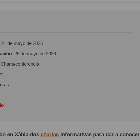
:
21 de mayo de 2026
zación
:
26 de mayo de 2026
: Charla/conferencia
nt
horas
do
do en Xàbia dos
charlas
informativas para dar a conocer