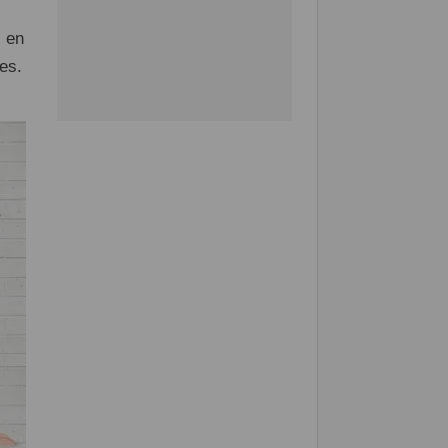
s en
es.