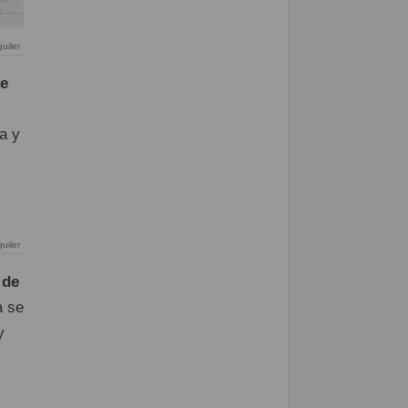
quiler
de
a y
uiler
 de
a se
y