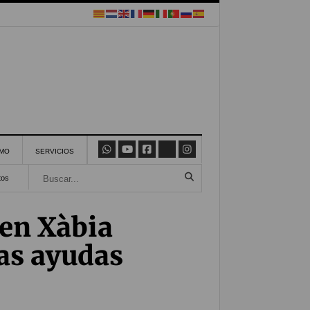
SMO
SERVICIOS
tos
 en Xàbia
las ayudas