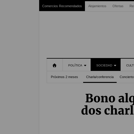
Comercios Recomendados
Alojamientos
Ofertas
Re
POLÍTICA
SOCIEDAD
CULT
Próximos 2 meses
Charla/conferencia
Concierto
Bono alq
dos charl