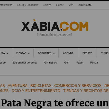
staurantes
Salud y Bienestar
Belleza
Hogar
Más
Anúnciate
Información en tiempo real
URA
FIESTAS
DEPORTES
AGENDA
DEBATE
TURI
iesgo
Entrenador personal
Gimnasios
Golf
Pádel
Pesca
CAS
AVENTURA
BICICLETAS
COMERCIOS Y SERVICIOS
DE
-
-
-
-
ONES
OCIO Y ENTRETENIMIENTO
TIENDAS Y RECINTOS D
-
-
 Pata Negra te ofrece u