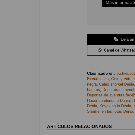
Más informaci
Deja un
Canal de Whatsa
Clasificado en:
Actividad
Excursiones
,
Ocio y entret
negra
,
Calas snorkel Dénia
baratos
,
Deportes de avent
Deportes de aventura face
Hacer senderismo Dénia
,
H
Dénia
,
Kayaking in Dénia
,
Snorkel en las rotas Dénia
ARTÍCULOS RELACIONADOS