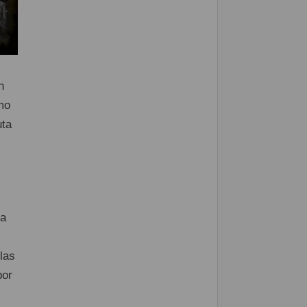
n
mo
uta
da
las
por