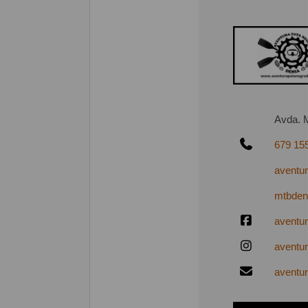
Avda. 
679 15
aventu
mtbden
aventur
aventu
aventu