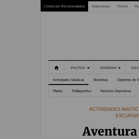
Comercios Recomendados
Alojamientos
Ofertas
Re
POLÍTICA
SOCIEDAD
CULT
Actividades Náuticas
Bicicletas
Deportes de r
Pilates
Polideportivo
Recintos Deportivos
ACTIVIDADES NÁUTI
EXCURSI
Aventura