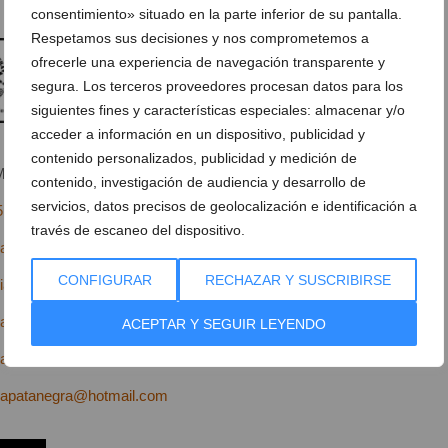
consentimiento» situado en la parte inferior de su pantalla.
Respetamos sus decisiones y nos comprometemos a
ofrecerle una experiencia de navegación transparente y
segura. Los terceros proveedores procesan datos para los
siguientes fines y características especiales: almacenar y/o
acceder a información en un dispositivo, publicidad y
contenido personalizados, publicidad y medición de
Miguel Hernández Nº10
Ver en Google Maps
contenido, investigación de audiencia y desarrollo de
servicios, datos precisos de geolocalización e identificación a
5 061
través de escaneo del dispositivo.
rapatanegra.com
CONFIGURAR
RECHAZAR Y SUSCRIBIRSE
ia.com
apatanegradenia?ref=hl
ACEPTAR Y SEGUIR LEYENDO
ra_patanegra
rapatanegra@hotmail.com