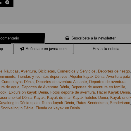
ón
 comentario
Suscríbete a la newsletter
pp
Anúnciate en javea.com
Envía tu noticia
es Náuticas
,
Aventura
,
Bicicletas
,
Comercios y Servicios
,
Deportes de riesgo
,
enimiento
,
Tiendas y recintos deportivos
,
Alquiler kayak Dénia
,
Aventura pata
,
Curso kayak Dénia
,
Deportes de aventura Alicante
,
Deportes de aventura
ura de agua
,
Deportes de Aventura Dénia
,
Deportes de aventura en familia
,
book
,
Excursión kayak Dénia
,
Fotos deporte de aventura
,
Hacer Kayak Dénia
,
acer snorkel Dénia
,
Kayak
,
Kayak de mar
,
Kayak hoteles Dénia
,
Kayak snork
Kayaking in Dénia spain
,
Rutas kayak Dénia
,
Rutas Senderismo
,
Senderismo
,
Snorkeling in Dénia
,
Tienda de kayak en Dénia