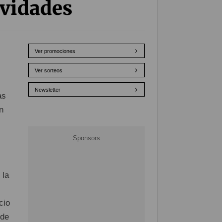
ividades
Ver promociones
Ver sorteos
Newsletter
as
n
 la
cio
 de