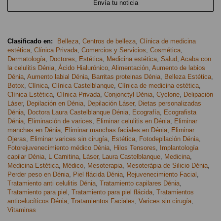
Envía tu noticia
Clasificado en:
Belleza
,
Centros de belleza
,
Clínica de medicina
estética
,
Clínica Privada
,
Comercios y Servicios
,
Cosmética
,
Dermatología
,
Doctores
,
Estética
,
Medicina estética
,
Salud
,
Acaba con
la celulitis Dénia
,
Ácido Hialurónico
,
Alimentación
,
Aumento de labios
Dénia
,
Aumento labial Dénia
,
Barritas proteinas Dénia
,
Belleza Estética
,
Botox
,
Clínica
,
Clínica Castelblanque
,
Clínica de medicina estética
,
Clínica Estética
,
Clínica Privada
,
Conjonctyl Dénia
,
Cyclone
,
Delipación
Láser
,
Depilación en Dénia
,
Depilación Láser
,
Dietas personalizadas
Dénia
,
Doctora Laura Castelblanque Dénia
,
Ecografía
,
Ecografista
Dénia
,
Eliminación de varices
,
Eliminar celulitis en Dénia
,
Eliminar
manchas en Dénia
,
Eliminar manchas faciales en Dénia
,
Eliminar
Ojeras
,
Eliminar varices sin cirugía
,
Estética
,
Fotodepilación Dénia
,
Fotorejuvenecimiento médico Dénia
,
Hilos Tensores
,
Implantología
capilar Dénia
,
L Carnitina
,
Láser
,
Laura Castelblanque
,
Medicina
,
Medicina Estética
,
Médico
,
Mesoterapia
,
Mesoterápia de Silicio Dénia
,
Perder peso en Dénia
,
Piel flácida Dénia
,
Rejuvenecimiento Facial
,
Tratamiento anti celulitis Dénia
,
Tratamiento capilares Dénia
,
Tratamiento para piel
,
Tratamiento para piel flácida
,
Tratamientos
anticelucíticos Dénia
,
Tratamientos Faciales
,
Varices sin cirugía
,
Vitaminas