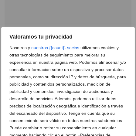
Valoramos tu privacidad
Nosotros y
nuestros {{count}} socios
utilizamos cookies y
otras tecnologías de seguimiento para mejorar su
experiencia en nuestra página web. Podemos almacenar y/o
consultar información sobre un dispositivo y procesar datos
personales, como su dirección IP y datos de búsqueda, para
Firmeza, hidratación y luminosidad: las claves para
publicidad y contenidos personalizados, medición de
rejuvenecer la piel
publicidad y contenidos, investigación de audiencias y
13 de julio de 2026
desarrollo de servicios. Además, podemos utilizar datos
precisos de localización geográfica e identificación a través
del escaneado del dispositivo. Tenga en cuenta que su
consentimiento será válido en todos nuestros subdominios.
Puede cambiar o retirar su consentimiento en cualquier
momento haciendo clic en el botón «Preferencias de