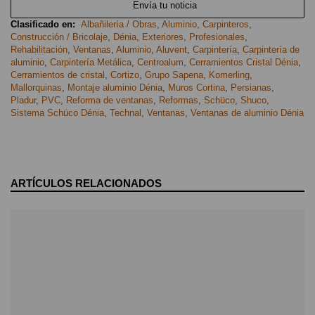
Envía tu noticia
Clasificado en:
Albañilería / Obras
,
Aluminio
,
Carpinteros
,
Construcción / Bricolaje
,
Dénia
,
Exteriores
,
Profesionales
,
Rehabilitación
,
Ventanas
,
Aluminio
,
Aluvent
,
Carpintería
,
Carpintería de
aluminio
,
Carpintería Metálica
,
Centroalum
,
Cerramientos Cristal Dénia
,
Cerramientos de cristal
,
Cortizo
,
Grupo Sapena
,
Komerling
,
Mallorquinas
,
Montaje aluminio Dénia
,
Muros Cortina
,
Persianas
,
Pladur
,
PVC
,
Reforma de ventanas
,
Reformas
,
Schüco
,
Shuco
,
Sistema Schüco Dénia
,
Technal
,
Ventanas
,
Ventanas de aluminio Dénia
ARTÍCULOS RELACIONADOS