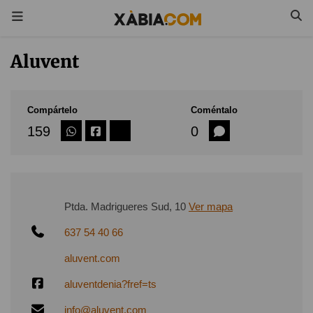
Aluvent
Compártelo
Coméntalo
159
0
Ptda. Madrigueres Sud, 10
Ver mapa
637 54 40 66
aluvent.com
aluventdenia?fref=ts
info@aluvent.com