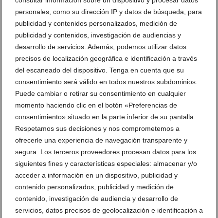
personales, como su dirección IP y datos de búsqueda, para
publicidad y contenidos personalizados, medición de
Encuentra las mejores marcas para carpintería de
publicidad y contenidos, investigación de audiencias y
aluminio y cristalería en Aluvent
desarrollo de servicios. Además, podemos utilizar datos
18 de agosto de 2021
precisos de localización geográfica e identificación a través
del escaneado del dispositivo. Tenga en cuenta que su
consentimiento será válido en todos nuestros subdominios.
Puede cambiar o retirar su consentimiento en cualquier
momento haciendo clic en el botón «Preferencias de
consentimiento» situado en la parte inferior de su pantalla.
Respetamos sus decisiones y nos comprometemos a
ofrecerle una experiencia de navegación transparente y
segura. Los terceros proveedores procesan datos para los
siguientes fines y características especiales: almacenar y/o
acceder a información en un dispositivo, publicidad y
contenido personalizados, publicidad y medición de
contenido, investigación de audiencia y desarrollo de
La solución para regular la cantidad de luz: una
servicios, datos precisos de geolocalización e identificación a