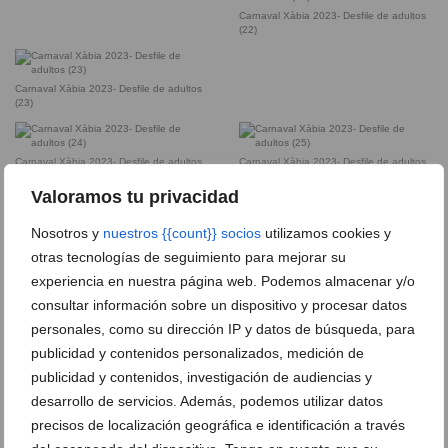
Carnaval Xàbia 2023- Desfile de adultos
(22)
Carnaval Xàbia 2023- Desfile de adultos
(23)
Carnaval Xàbia 2023- Desfile de adultos
Carnaval Xàbia 2023- Desfile de adultos
(24)
(25)
Valoramos tu privacidad
Nosotros y
nuestros {{count}} socios
utilizamos cookies y
Carnaval Xàbia 2023- Desfile de adultos
Carnaval Xàbia 2023- Desfile de adultos
(26)
(27)
otras tecnologías de seguimiento para mejorar su
experiencia en nuestra página web. Podemos almacenar y/o
consultar información sobre un dispositivo y procesar datos
Carnaval Xàbia 2023- Desfile de adultos
Carnaval Xàbia 2023- Desfile de adultos
(28)
(29)
personales, como su dirección IP y datos de búsqueda, para
publicidad y contenidos personalizados, medición de
publicidad y contenidos, investigación de audiencias y
Carnaval Xàbia 2023- Desfile de adultos
Carnaval Xàbia 2023- Desfile de adultos
(30)
(31)
desarrollo de servicios. Además, podemos utilizar datos
precisos de localización geográfica e identificación a través