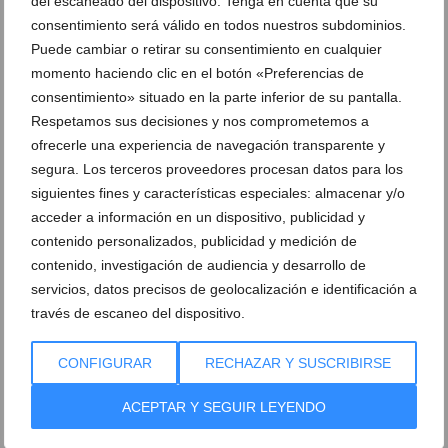
del escaneado del dispositivo. Tenga en cuenta que su
Carnaval Xàbia 2023- Desfile de adultos
Carnaval Xàbia 2023- Desfile de adultos
(32)
(33)
consentimiento será válido en todos nuestros subdominios.
Puede cambiar o retirar su consentimiento en cualquier
momento haciendo clic en el botón «Preferencias de
Carnaval Xàbia 2023- Desfile de adultos
Carnaval Xàbia 2023- Desfile de adultos
(34)
(35)
consentimiento» situado en la parte inferior de su pantalla.
Respetamos sus decisiones y nos comprometemos a
ofrecerle una experiencia de navegación transparente y
Carnaval Xàbia 2023- Desfile de adultos
Carnaval Xàbia 2023- Desfile de adultos
(36)
(37)
segura. Los terceros proveedores procesan datos para los
siguientes fines y características especiales: almacenar y/o
acceder a información en un dispositivo, publicidad y
Carnaval Xàbia 2023- Desfile de adultos
Carnaval Xàbia 2023- Desfile de adultos
(38)
contenido personalizados, publicidad y medición de
(39)
contenido, investigación de audiencia y desarrollo de
servicios, datos precisos de geolocalización e identificación a
Carnaval Xàbia 2023- Desfile de adultos
Carnaval Xàbia 2023- Desfile de adultos
través de escaneo del dispositivo.
(40)
(41)
CONFIGURAR
RECHAZAR Y SUSCRIBIRSE
Carnaval Xàbia 2023- Desfile de adultos
Carnaval Xàbia 2023- Desfile de adultos
(42)
(43)
ACEPTAR Y SEGUIR LEYENDO
Carnaval Xàbia 2023- Desfile de adultos
Carnaval Xàbia 2023- Desfile de adultos