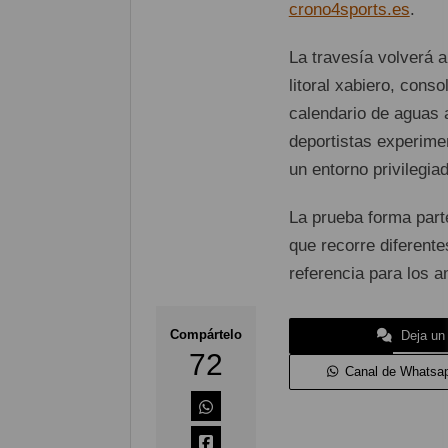
crono4sports.es
.
La travesía volverá a
litoral xabiero, con
calendario de aguas a
deportistas experime
un entorno privilegia
La prueba forma part
que recorre diferent
referencia para los a
Compártelo
Deja un
72
Canal de Whatsa