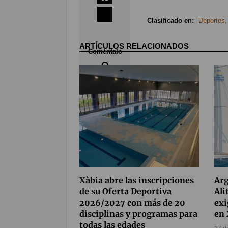
Clasificado en:
Deportes
ARTÍCULOS RELACIONADOS
Coméntalo
0
Xàbia abre las inscripciones
Arg
de su Oferta Deportiva
Ali
2026/2027 con más de 20
exi
disciplinas y programas para
en 
todas las edades