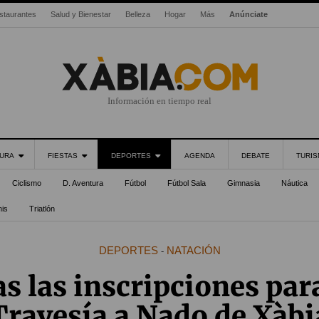
staurantes
Salud y Bienestar
Belleza
Hogar
Más
Anúnciate
Información en tiempo real
URA
FIESTAS
DEPORTES
AGENDA
DEBATE
TURI
Ciclismo
D. Aventura
Fútbol
Fútbol Sala
Gimnasia
Náutica
nis
Triatlón
DEPORTES
NATACIÓN
-
s las inscripciones par
Travesía a Nado de Xàbi