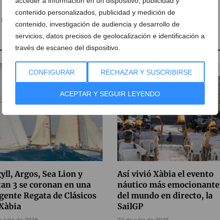
acceder a información en un dispositivo, publicidad y
contenido personalizados, publicidad y medición de
,
Natación
,
Travesía a Nado
contenido, investigación de audiencia y desarrollo de
servicios, datos precisos de geolocalización e identificación a
través de escaneo del dispositivo.
CONFIGURAR
RECHAZAR Y SUSCRIBIRSE
ACEPTAR Y SEGUIR LEYENDO
yll, Argos, Sea Lion y
Así vivió Xàbia el evento
tan 3 se coronan en una
náutico más emocionante
gente Regata de Clásicos
del mundo en directo, la
Xàbia
SailGP