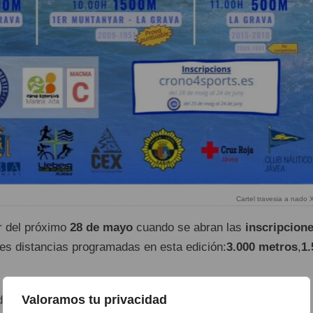
Cartel travesia a nado 
r del próximo
28 de mayo
cuando se abran las
inscripcion
res distancias programadas en esta edición:
3.000 metros
,
1.
Valoramos tu privacidad
rán formalizarse a través de la plataforma especializada