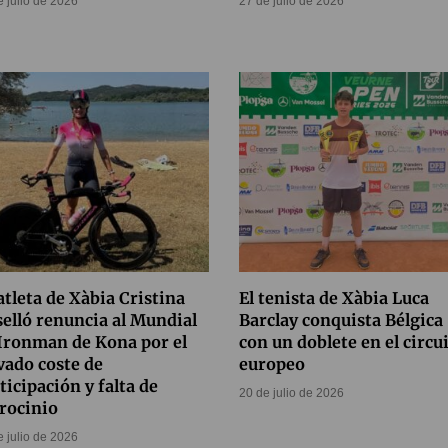
e julio de 2026
27 de julio de 2026
atleta de Xàbia Cristina
El tenista de Xàbia Luca
elló renuncia al Mundial
Barclay conquista Bélgica
Ironman de Kona por el
con un doblete en el circu
vado coste de
europeo
ticipación y falta de
20 de julio de 2026
rocinio
e julio de 2026