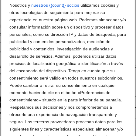
Nosotros y
nuestros {{count}} socios
utilizamos cookies y
otras tecnologías de seguimiento para mejorar su
 reunir a nadadores de diferentes niveles en las aguas del
experiencia en nuestra página web. Podemos almacenar y/o
solidándose como una de las pruebas más destacadas del
consultar información sobre un dispositivo y procesar datos
biertas de la comarca. Año tras año, la cita atrae tanto a
personales, como su dirección IP y datos de búsqueda, para
publicidad y contenidos personalizados, medición de
ntados como a aficionados que buscan disfrutar del deporte
publicidad y contenidos, investigación de audiencias y
do.
desarrollo de servicios. Además, podemos utilizar datos
precisos de localización geográfica e identificación a través
e del
Circuit d’Aigües Obertes de la Marina Alta
, competi
del escaneado del dispositivo. Tenga en cuenta que su
es municipios de la comarca y que se ha convertido en una
consentimiento será válido en todos nuestros subdominios.
mantes de la natación en mar abierto.
Puede cambiar o retirar su consentimiento en cualquier
momento haciendo clic en el botón «Preferencias de
consentimiento» situado en la parte inferior de su pantalla.
 comentario
Suscríbete a la newsletter
Respetamos sus decisiones y nos comprometemos a
pp
Anúnciate en javea.com
Envía tu noticia
ofrecerle una experiencia de navegación transparente y
segura. Los terceros proveedores procesan datos para los
siguientes fines y características especiales: almacenar y/o