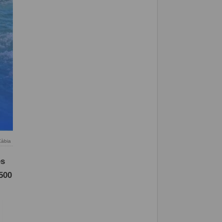
Xàbia
es
500