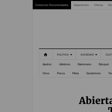
Comercios Recomendados
Alojamientos
Ofertas
Re
POLÍTICA
SOCIEDAD
CULT
Ajedrez
Atletismo
Balonmano
Básquet
Otros
Pesca
Pilota
Senderismo
Te
Abierta