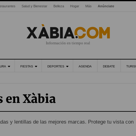
staurantes
Salud y Bienestar
Belleza
Hogar
Más
Anúnciate
Información en tiempo real
URA
FIESTAS
DEPORTES
AGENDA
DEBATE
TURI
s en Xàbia
das y lentillas de las mejores marcas. Protege tu vista con