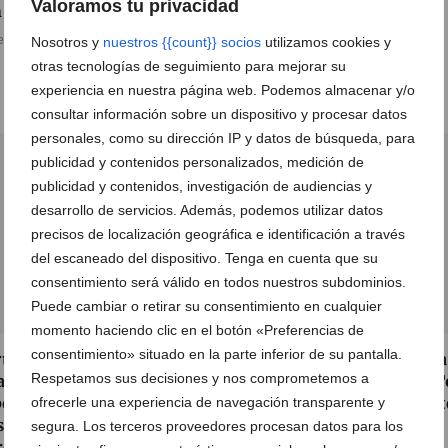
Valoramos tu privacidad
 fantásticos premios
09 de febrero de 2022
e marzo de 2022
Nosotros y
nuestros {{count}} socios
utilizamos cookies y
otras tecnologías de seguimiento para mejorar su
experiencia en nuestra página web. Podemos almacenar y/o
consultar información sobre un dispositivo y procesar datos
personales, como su dirección IP y datos de búsqueda, para
publicidad y contenidos personalizados, medición de
publicidad y contenidos, investigación de audiencias y
desarrollo de servicios. Además, podemos utilizar datos
precisos de localización geográfica e identificación a través
del escaneado del dispositivo. Tenga en cuenta que su
consentimiento será válido en todos nuestros subdominios.
Puede cambiar o retirar su consentimiento en cualquier
momento haciendo clic en el botón «Preferencias de
consentimiento» situado en la parte inferior de su pantalla.
tal de la Marina
Portal de la Marina regala
Respetamos sus decisiones y nos comprometemos a
anciará la decoración del
mascarilla diseñada por T
ellón de salud mental del
Ortolà, inspirada en el art
ofrecerle una experiencia de navegación transparente y
pital de Dénia gracias a
segura. Los terceros proveedores procesan datos para los
24 de mayo de 2021
reto solidario