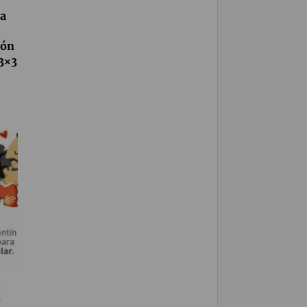
 a
ión
 3×3