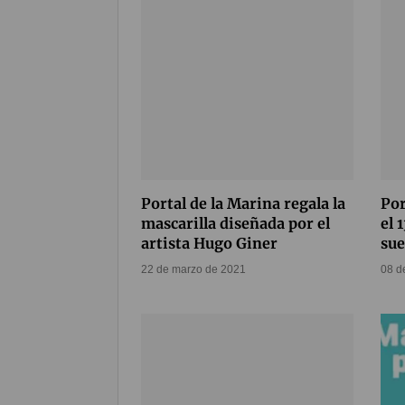
Portal de la Marina regala la
Por
mascarilla diseñada por el
el 
artista Hugo Giner
sue
22 de marzo de 2021
08 d