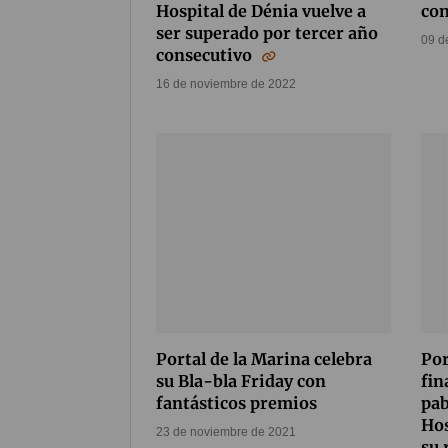
Hospital de Dénia vuelve a
con
ser superado por tercer año
09 d
consecutivo
16 de noviembre de 2022
Portal de la Marina celebra
Por
su Bla-bla Friday con
fin
fantásticos premios
pab
Hos
23 de noviembre de 2021
su 