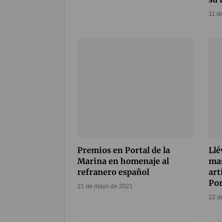
11 d
Premios en Portal de la
Llé
Marina en homenaje al
mas
refranero español
art
Por
21 de mayo de 2021
22 d