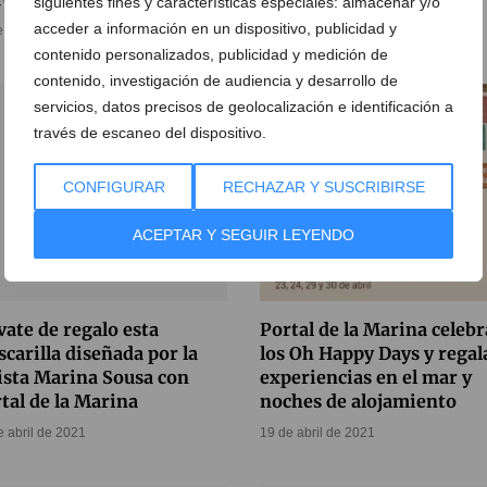
siguientes fines y características especiales: almacenar y/o
acceder a información en un dispositivo, publicidad y
e noviembre de 2021
contenido personalizados, publicidad y medición de
contenido, investigación de audiencia y desarrollo de
servicios, datos precisos de geolocalización e identificación a
través de escaneo del dispositivo.
CONFIGURAR
RECHAZAR Y SUSCRIBIRSE
ACEPTAR Y SEGUIR LEYENDO
vate de regalo esta
Portal de la Marina celebr
carilla diseñada por la
los Oh Happy Days y regal
ista Marina Sousa con
experiencias en el mar y
tal de la Marina
noches de alojamiento
e abril de 2021
19 de abril de 2021