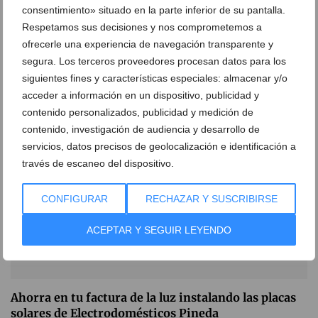
consentimiento» situado en la parte inferior de su pantalla.
Respetamos sus decisiones y nos comprometemos a
Fernando Moll tiene todo el material necesario para
ofrecerle una experiencia de navegación transparente y
equipar tu oficina o lugar de trabajo
segura. Los terceros proveedores procesan datos para los
27 de octubre de 2021
siguientes fines y características especiales: almacenar y/o
acceder a información en un dispositivo, publicidad y
contenido personalizados, publicidad y medición de
contenido, investigación de audiencia y desarrollo de
servicios, datos precisos de geolocalización e identificación a
través de escaneo del dispositivo.
CONFIGURAR
RECHAZAR Y SUSCRIBIRSE
ACEPTAR Y SEGUIR LEYENDO
Ahorra en tu factura de la luz instalando las placas
solares de Electrodomésticos Pineda