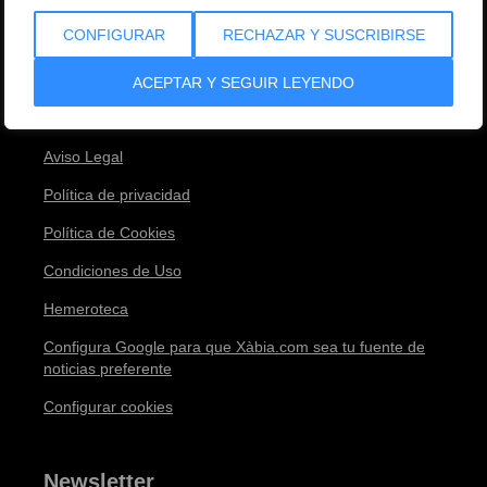
Equipo
CONFIGURAR
RECHAZAR Y SUSCRIBIRSE
Envíanos tu noticia
Contacto
ACEPTAR Y SEGUIR LEYENDO
¡Anúnciate con nosotros!
Aviso Legal
Política de privacidad
Política de Cookies
Condiciones de Uso
Hemeroteca
Configura Google para que Xàbia.com sea tu fuente de
noticias preferente
Configurar cookies
Newsletter