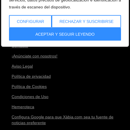
servicios, datos precisos de geolocalización e identificación a
través de escaneo del dispositivo.
Estadísticas
CONFIGURAR
RECHAZAR Y SUSCRIBIRSE
Equipo
ACEPTAR Y SEGUIR LEYENDO
Envíanos tu noticia
Contacto
¡Anúnciate con nosotros!
Aviso Legal
Política de privacidad
Política de Cookies
Condiciones de Uso
Hemeroteca
Configura Google para que Xàbia.com sea tu fuente de
noticias preferente