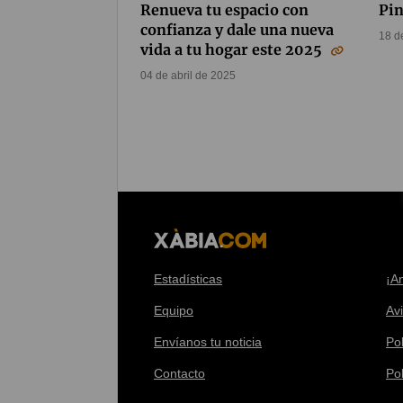
Renueva tu espacio con
Pi
confianza y dale una nueva
18 d
vida a tu hogar este 2025
04 de abril de 2025
Estadísticas
¡A
Equipo
Av
Envíanos tu noticia
Pol
Contacto
Po