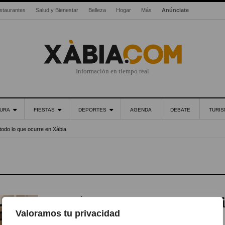
staurantes
Salud y Bienestar
Belleza
Hogar
Más
Anúnciate
Información en tiempo real
URA
FIESTAS
DEPORTES
AGENDA
DEBATE
TURI
todo lo que ocurre en Xàbia
¿Qué tipo de parquet necesi
Valoramos tu privacidad
tu vivienda?