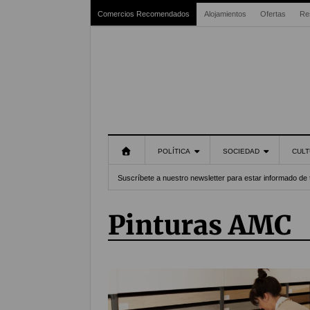
Comercios Recomendados
Alojamientos
Ofertas
Re
POLÍTICA
SOCIEDAD
CULT
Suscríbete a nuestro newsletter para estar informado de 
Pinturas AMC