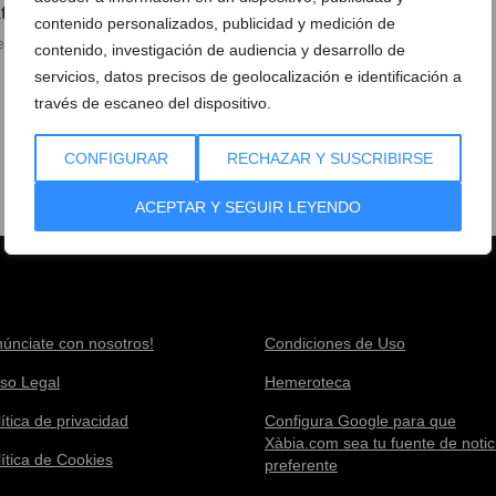
nturas AMC
contenido personalizados, publicidad y medición de
e marzo de 2025
contenido, investigación de audiencia y desarrollo de
servicios, datos precisos de geolocalización e identificación a
través de escaneo del dispositivo.
CONFIGURAR
RECHAZAR Y SUSCRIBIRSE
ACEPTAR Y SEGUIR LEYENDO
núnciate con nosotros!
Condiciones de Uso
iso Legal
Hemeroteca
ítica de privacidad
Configura Google para que
Xàbia.com sea tu fuente de notic
lítica de Cookies
preferente